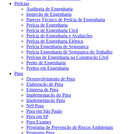
Perícias
Auditoria de Engenharia
Inspeção de Engenharia
Parecer Técnico de Perícia de Engenharia
Perícia de Engenharia
Perícia de Engenharia Civil
Perícia de Engenharia e Avaliações
Perícia de Engenharia Elétrica
Perícia Engenharia de Segurança
Perícia Engenharia de Segurança do Trabalho
Perícias de Engenharia na Construção Civil
Perito de Engenharia
Peritos em Engenharia
Ppra
Desenvolvimento de Ppra
Elaboração de Ppra
Empresa de Ppra
Implementação do Ppra
Implementação Ppra
Nr9 Ppra
Ppra em São Paulo
Ppra em SP
Ppra Exames
Programa de Prevenção de Riscos Ambientais
Programa Ppra