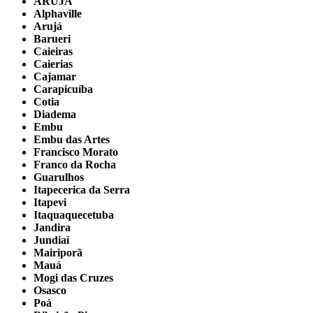
ARUJÁ
Alphaville
Arujá
Barueri
Caieiras
Caierias
Cajamar
Carapicuíba
Cotia
Diadema
Embu
Embu das Artes
Francisco Morato
Franco da Rocha
Guarulhos
Itapecerica da Serra
Itapevi
Itaquaquecetuba
Jandira
Jundiaí
Mairiporã
Mauá
Mogi das Cruzes
Osasco
Poá