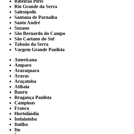
Ribeirão Pires
Rio Grande da Serra
Salesópolis
Santana de Parnaíba
Santo André
Suzano
São Bernardo do Campo
São Caetano do Sul
Taboão da Serra
Vargem Grande Paulista
Americana
Amparo
Araraquara
Araras
Araçatuba
Atibaia
Bauru
Bragança Paulista
Campinas
Franca
Hortolândia
Indaiatuba
Itatiba
Itu