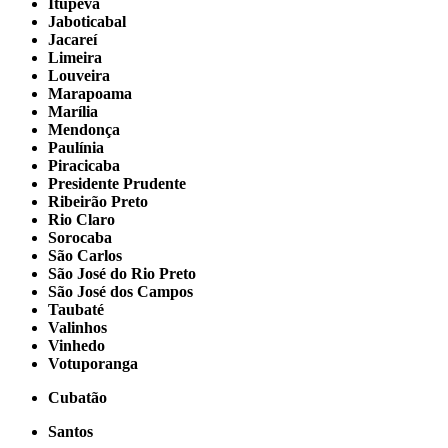
Itupeva
Jaboticabal
Jacareí
Limeira
Louveira
Marapoama
Marília
Mendonça
Paulínia
Piracicaba
Presidente Prudente
Ribeirão Preto
Rio Claro
Sorocaba
São Carlos
São José do Rio Preto
São José dos Campos
Taubaté
Valinhos
Vinhedo
Votuporanga
Cubatão
Santos