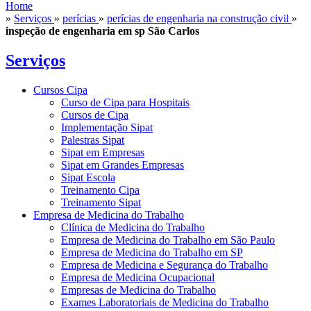
Home
»
Serviços
»
perícias
»
perícias de engenharia na construção civil
»
inspeção de engenharia em sp São Carlos
Serviços
Cursos Cipa
Curso de Cipa para Hospitais
Cursos de Cipa
Implementação Sipat
Palestras Sipat
Sipat em Empresas
Sipat em Grandes Empresas
Sipat Escola
Treinamento Cipa
Treinamento Sipat
Empresa de Medicina do Trabalho
Clínica de Medicina do Trabalho
Empresa de Medicina do Trabalho em São Paulo
Empresa de Medicina do Trabalho em SP
Empresa de Medicina e Segurança do Trabalho
Empresa de Medicina Ocupacional
Empresas de Medicina do Trabalho
Exames Laboratoriais de Medicina do Trabalho