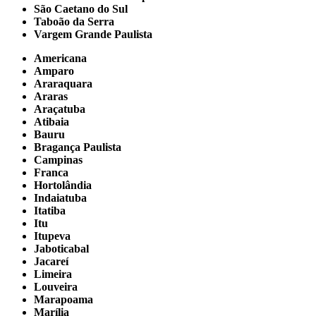
São Caetano do Sul
Taboão da Serra
Vargem Grande Paulista
Americana
Amparo
Araraquara
Araras
Araçatuba
Atibaia
Bauru
Bragança Paulista
Campinas
Franca
Hortolândia
Indaiatuba
Itatiba
Itu
Itupeva
Jaboticabal
Jacareí
Limeira
Louveira
Marapoama
Marília