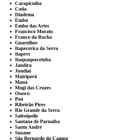
Carapicuíba
Cotia
Diadema
Embu
Embu das Artes
Francisco Morato
Franco da Rocha
Guarulhos
Itapecerica da Serra
Itapevi
Itaquaquecetuba
Jandira
Jundiaí
Mairiporã
Mauá
Mogi das Cruzes
Osasco
Poá
Ribeirão Pires
Rio Grande da Serra
Salesópolis
Santana de Parnaíba
Santo André
Suzano
São Bernardo do Campo