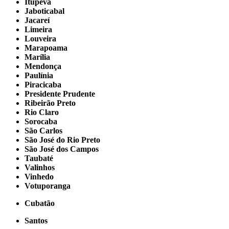
Itupeva
Jaboticabal
Jacareí
Limeira
Louveira
Marapoama
Marília
Mendonça
Paulínia
Piracicaba
Presidente Prudente
Ribeirão Preto
Rio Claro
Sorocaba
São Carlos
São José do Rio Preto
São José dos Campos
Taubaté
Valinhos
Vinhedo
Votuporanga
Cubatão
Santos