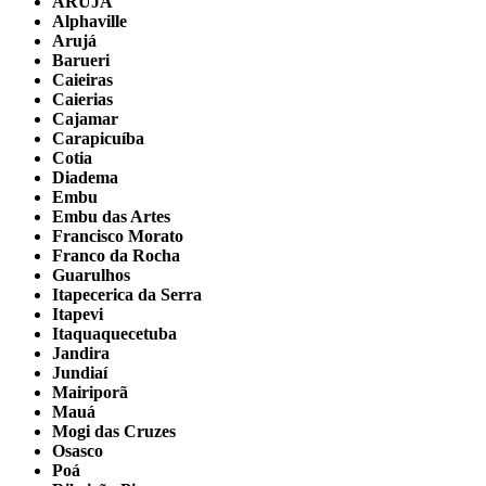
ARUJÁ
Alphaville
Arujá
Barueri
Caieiras
Caierias
Cajamar
Carapicuíba
Cotia
Diadema
Embu
Embu das Artes
Francisco Morato
Franco da Rocha
Guarulhos
Itapecerica da Serra
Itapevi
Itaquaquecetuba
Jandira
Jundiaí
Mairiporã
Mauá
Mogi das Cruzes
Osasco
Poá