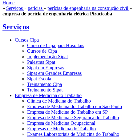
Home
»
Serviços
»
perícias
»
perícias de engenharia na construção civil
»
empresa de perícia de engenharia elétrica Piracicaba
Serviços
Cursos Cipa
Curso de Cipa para Hospitais
Cursos de Cipa
Implementação Sipat
Palestras Sipat
Sipat em Empresas
Sipat em Grandes Empresas
Sipat Escola
Treinamento Cipa
Treinamento Sipat
Empresa de Medicina do Trabalho
Clínica de Medicina do Trabalho
Empresa de Medicina do Trabalho em São Paulo
Empresa de Medicina do Trabalho em SP
Empresa de Medicina e Segurança do Trabalho
Empresa de Medicina Ocupacional
Empresas de Medicina do Trabalho
Exames Laboratoriais de Medicina do Trabalho