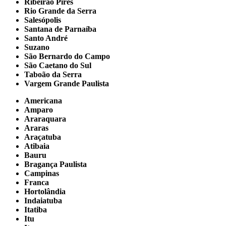
Ribeirão Pires
Rio Grande da Serra
Salesópolis
Santana de Parnaíba
Santo André
Suzano
São Bernardo do Campo
São Caetano do Sul
Taboão da Serra
Vargem Grande Paulista
Americana
Amparo
Araraquara
Araras
Araçatuba
Atibaia
Bauru
Bragança Paulista
Campinas
Franca
Hortolândia
Indaiatuba
Itatiba
Itu