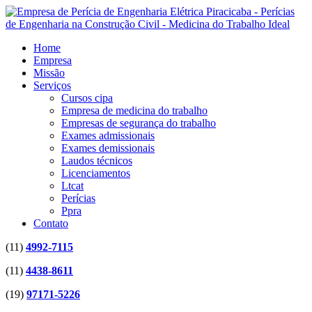
Home
Empresa
Missão
Serviços
Cursos cipa
Empresa de medicina do trabalho
Empresas de segurança do trabalho
Exames admissionais
Exames demissionais
Laudos técnicos
Licenciamentos
Ltcat
Perícias
Ppra
Contato
(11)
4992-7115
(11)
4438-8611
(19)
97171-5226