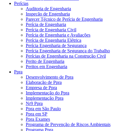
Perícias
Auditoria de Engenharia
Inspeção de Engenharia
Parecer Técnico de Perícia de Engenharia
Perícia de Engenharia
Perícia de Engenharia Civil
Perícia de Engenharia e Avaliações
Perícia de Engenharia Elétrica
Perícia Engenharia de Segurança
Perícia Engenharia de Segurança do Trabalho
Perícias de Engenharia na Construção Civil
Perito de Engenharia
Peritos em Engenharia
Ppra
Desenvolvimento de Ppra
Elaboração de Ppra
Empresa de Ppra
Implementação do Ppra
Implementação Ppra
Nr9 Ppra
Ppra em São Paulo
Ppra em SP
Ppra Exames
Programa de Prevenção de Riscos Ambientais
Programa Ppra