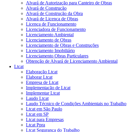
Alvará de Autorização para Canteiro de Obras
Alvará de Construção
Alvará de Construção da Obra
Alvará de Licença de Obras
Licença de Funcionamento
Licenciadora de Funcionamento
Licenciamento Ambiental
Licenciamento de Obras
Licenciamento de Obras e Construções
Licenciamento Imobiliário
Licenciamento Obras Particulares
Obtenção de Alvará de Licenciamento Ambiental
Ltcat
Elaboração Ltcat
Elaborar Ltcat
Empresa de Ltcat
Implementação de Ltcat
Implementar Ltcat
Laudo Ltcat
Laudo Técnico de Condições Ambientais no Trabalho
Ltcat em São Paulo
Ltcat em SP
Ltcat para Empresas
Ltcat Ppra
Ltcat Segurança do Trabalho