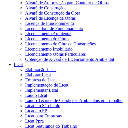
Alvará de Autorização para Canteiro de Obras
Alvará de Construção
Alvará de Construção da Obra
Alvará de Licença de Obras
Licença de Funcionamento
Licenciadora de Funcionamento
Licenciamento Ambiental
Licenciamento de Obras
Licenciamento de Obras e Construções
Licenciamento Imobiliário
Licenciamento Obras Particulares
Obtenção de Alvará de Licenciamento Ambiental
Ltcat
Elaboração Ltcat
Elaborar Ltcat
Empresa de Ltcat
Implementação de Ltcat
Implementar Ltcat
Laudo Ltcat
Laudo Técnico de Condições Ambientais no Trabalho
Ltcat em São Paulo
Ltcat em SP
Ltcat para Empresas
Ltcat Ppra
Ltcat Segurança do Trabalho