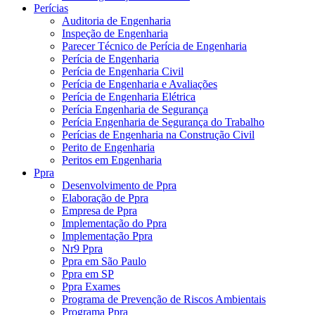
Perícias
Auditoria de Engenharia
Inspeção de Engenharia
Parecer Técnico de Perícia de Engenharia
Perícia de Engenharia
Perícia de Engenharia Civil
Perícia de Engenharia e Avaliações
Perícia de Engenharia Elétrica
Perícia Engenharia de Segurança
Perícia Engenharia de Segurança do Trabalho
Perícias de Engenharia na Construção Civil
Perito de Engenharia
Peritos em Engenharia
Ppra
Desenvolvimento de Ppra
Elaboração de Ppra
Empresa de Ppra
Implementação do Ppra
Implementação Ppra
Nr9 Ppra
Ppra em São Paulo
Ppra em SP
Ppra Exames
Programa de Prevenção de Riscos Ambientais
Programa Ppra