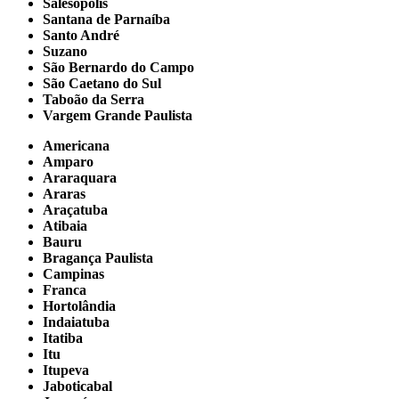
Salesópolis
Santana de Parnaíba
Santo André
Suzano
São Bernardo do Campo
São Caetano do Sul
Taboão da Serra
Vargem Grande Paulista
Americana
Amparo
Araraquara
Araras
Araçatuba
Atibaia
Bauru
Bragança Paulista
Campinas
Franca
Hortolândia
Indaiatuba
Itatiba
Itu
Itupeva
Jaboticabal