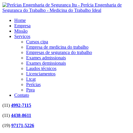
Home
Empresa
Missão
Serviços
Cursos cipa
Empresa de medicina do trabalho
Empresas de segurança do trabalho
Exames admissionais
Exames demissionais
Laudos técnicos
Licenciamentos
Ltcat
Perícias
Ppra
Contato
(11)
4992-7115
(11)
4438-8611
(19)
97171-5226