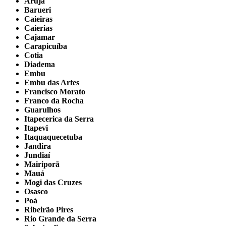
Arujá
Barueri
Caieiras
Caierias
Cajamar
Carapicuíba
Cotia
Diadema
Embu
Embu das Artes
Francisco Morato
Franco da Rocha
Guarulhos
Itapecerica da Serra
Itapevi
Itaquaquecetuba
Jandira
Jundiaí
Mairiporã
Mauá
Mogi das Cruzes
Osasco
Poá
Ribeirão Pires
Rio Grande da Serra