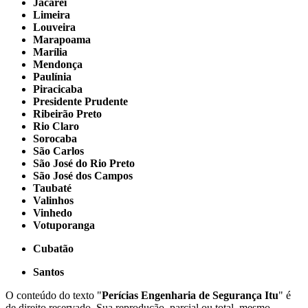
Jacareí
Limeira
Louveira
Marapoama
Marília
Mendonça
Paulínia
Piracicaba
Presidente Prudente
Ribeirão Preto
Rio Claro
Sorocaba
São Carlos
São José do Rio Preto
São José dos Campos
Taubaté
Valinhos
Vinhedo
Votuporanga
Cubatão
Santos
O conteúdo do texto "
Perícias Engenharia de Segurança Itu
" é
de direito reservado. Sua reprodução, parcial ou total, mesmo