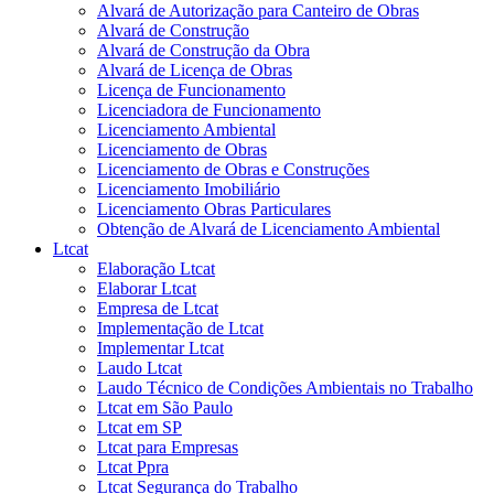
Alvará de Autorização para Canteiro de Obras
Alvará de Construção
Alvará de Construção da Obra
Alvará de Licença de Obras
Licença de Funcionamento
Licenciadora de Funcionamento
Licenciamento Ambiental
Licenciamento de Obras
Licenciamento de Obras e Construções
Licenciamento Imobiliário
Licenciamento Obras Particulares
Obtenção de Alvará de Licenciamento Ambiental
Ltcat
Elaboração Ltcat
Elaborar Ltcat
Empresa de Ltcat
Implementação de Ltcat
Implementar Ltcat
Laudo Ltcat
Laudo Técnico de Condições Ambientais no Trabalho
Ltcat em São Paulo
Ltcat em SP
Ltcat para Empresas
Ltcat Ppra
Ltcat Segurança do Trabalho