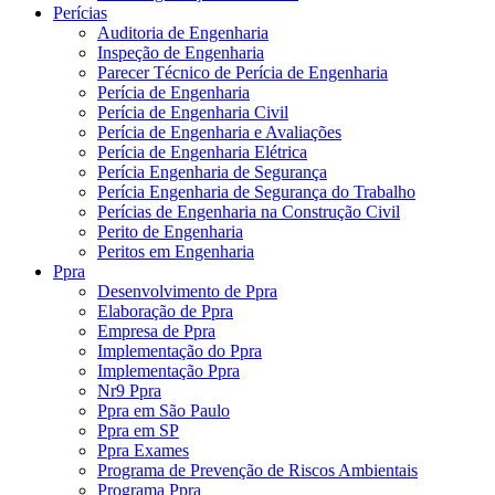
Perícias
Auditoria de Engenharia
Inspeção de Engenharia
Parecer Técnico de Perícia de Engenharia
Perícia de Engenharia
Perícia de Engenharia Civil
Perícia de Engenharia e Avaliações
Perícia de Engenharia Elétrica
Perícia Engenharia de Segurança
Perícia Engenharia de Segurança do Trabalho
Perícias de Engenharia na Construção Civil
Perito de Engenharia
Peritos em Engenharia
Ppra
Desenvolvimento de Ppra
Elaboração de Ppra
Empresa de Ppra
Implementação do Ppra
Implementação Ppra
Nr9 Ppra
Ppra em São Paulo
Ppra em SP
Ppra Exames
Programa de Prevenção de Riscos Ambientais
Programa Ppra