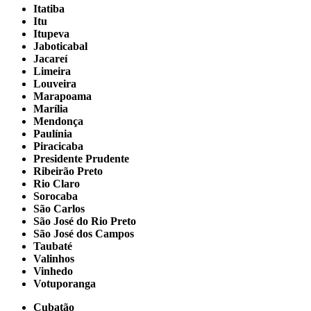
Itatiba
Itu
Itupeva
Jaboticabal
Jacareí
Limeira
Louveira
Marapoama
Marília
Mendonça
Paulínia
Piracicaba
Presidente Prudente
Ribeirão Preto
Rio Claro
Sorocaba
São Carlos
São José do Rio Preto
São José dos Campos
Taubaté
Valinhos
Vinhedo
Votuporanga
Cubatão