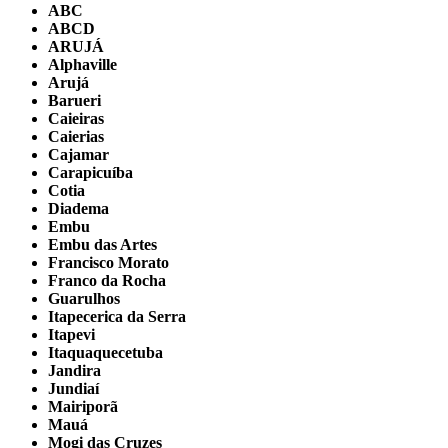
ABC
ABCD
ARUJÁ
Alphaville
Arujá
Barueri
Caieiras
Caierias
Cajamar
Carapicuíba
Cotia
Diadema
Embu
Embu das Artes
Francisco Morato
Franco da Rocha
Guarulhos
Itapecerica da Serra
Itapevi
Itaquaquecetuba
Jandira
Jundiaí
Mairiporã
Mauá
Mogi das Cruzes