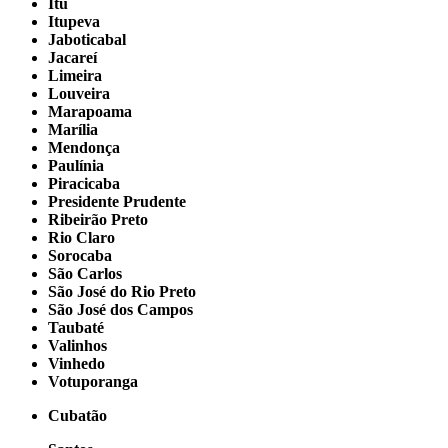
Itu
Itupeva
Jaboticabal
Jacareí
Limeira
Louveira
Marapoama
Marília
Mendonça
Paulínia
Piracicaba
Presidente Prudente
Ribeirão Preto
Rio Claro
Sorocaba
São Carlos
São José do Rio Preto
São José dos Campos
Taubaté
Valinhos
Vinhedo
Votuporanga
Cubatão