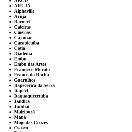
ABCD
ARUJÁ
Alphaville
Arujá
Barueri
Caieiras
Caierias
Cajamar
Carapicuíba
Cotia
Diadema
Embu
Embu das Artes
Francisco Morato
Franco da Rocha
Guarulhos
Itapecerica da Serra
Itapevi
Itaquaquecetuba
Jandira
Jundiaí
Mairiporã
Mauá
Mogi das Cruzes
Osasco