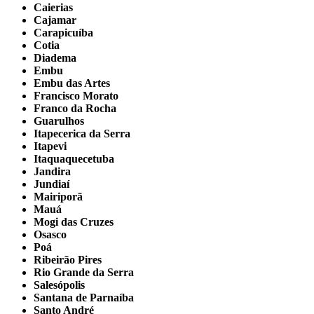
Caierias
Cajamar
Carapicuíba
Cotia
Diadema
Embu
Embu das Artes
Francisco Morato
Franco da Rocha
Guarulhos
Itapecerica da Serra
Itapevi
Itaquaquecetuba
Jandira
Jundiaí
Mairiporã
Mauá
Mogi das Cruzes
Osasco
Poá
Ribeirão Pires
Rio Grande da Serra
Salesópolis
Santana de Parnaíba
Santo André