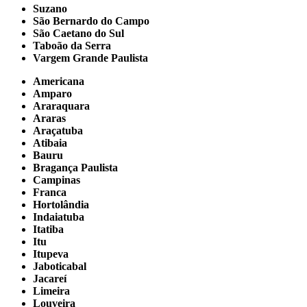
Suzano
São Bernardo do Campo
São Caetano do Sul
Taboão da Serra
Vargem Grande Paulista
Americana
Amparo
Araraquara
Araras
Araçatuba
Atibaia
Bauru
Bragança Paulista
Campinas
Franca
Hortolândia
Indaiatuba
Itatiba
Itu
Itupeva
Jaboticabal
Jacareí
Limeira
Louveira