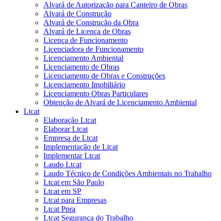
Alvará de Autorização para Canteiro de Obras
Alvará de Construção
Alvará de Construção da Obra
Alvará de Licença de Obras
Licença de Funcionamento
Licenciadora de Funcionamento
Licenciamento Ambiental
Licenciamento de Obras
Licenciamento de Obras e Construções
Licenciamento Imobiliário
Licenciamento Obras Particulares
Obtenção de Alvará de Licenciamento Ambiental
Ltcat
Elaboração Ltcat
Elaborar Ltcat
Empresa de Ltcat
Implementação de Ltcat
Implementar Ltcat
Laudo Ltcat
Laudo Técnico de Condições Ambientais no Trabalho
Ltcat em São Paulo
Ltcat em SP
Ltcat para Empresas
Ltcat Ppra
Ltcat Segurança do Trabalho