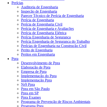
Perícias
Auditoria de Engenharia
Inspeção de Engenharia
Parecer Técnico de Perícia de Engenharia
Perícia de Engenharia
Perícia de Engenharia Civil
Perícia de Engenharia e Avaliações
Perícia de Engenharia Elétrica
Perícia Engenharia de Segurança
Perícia Engenharia de Segurança do Trabalho
Perícias de Engenharia na Construção Civil
Perito de Engenharia
Peritos em Engenharia
Ppra
Desenvolvimento de Ppra
Elaboração de Ppra
Empresa de Ppra
Implementação do Ppra
Implementação Ppra
Nr9 Ppra
Ppra em São Paulo
Ppra em SP
Ppra Exames
Programa de Prevenção de Riscos Ambientais
Programa Ppra