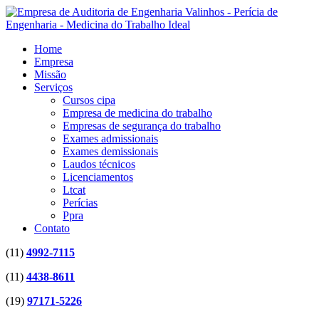
Home
Empresa
Missão
Serviços
Cursos cipa
Empresa de medicina do trabalho
Empresas de segurança do trabalho
Exames admissionais
Exames demissionais
Laudos técnicos
Licenciamentos
Ltcat
Perícias
Ppra
Contato
(11)
4992-7115
(11)
4438-8611
(19)
97171-5226