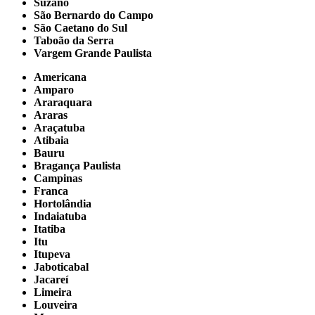
Suzano
São Bernardo do Campo
São Caetano do Sul
Taboão da Serra
Vargem Grande Paulista
Americana
Amparo
Araraquara
Araras
Araçatuba
Atibaia
Bauru
Bragança Paulista
Campinas
Franca
Hortolândia
Indaiatuba
Itatiba
Itu
Itupeva
Jaboticabal
Jacareí
Limeira
Louveira