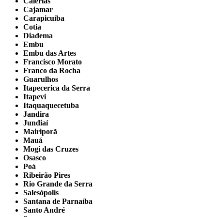
Caierias
Cajamar
Carapicuíba
Cotia
Diadema
Embu
Embu das Artes
Francisco Morato
Franco da Rocha
Guarulhos
Itapecerica da Serra
Itapevi
Itaquaquecetuba
Jandira
Jundiaí
Mairiporã
Mauá
Mogi das Cruzes
Osasco
Poá
Ribeirão Pires
Rio Grande da Serra
Salesópolis
Santana de Parnaíba
Santo André