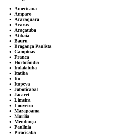
Americana
Amparo
Araraquara
Araras
Araçatuba
Atibaia
Bauru
Bragança Paulista
Campinas
Franca
Hortolândia
Indaiatuba
Itatiba
Itu
Itupeva
Jaboticabal
Jacareí
Limeira
Louveira
Marapoama
Marília
Mendonça
Paulínia
Piracicaba