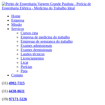
Home
Empresa
Missão
Serviços
Cursos cipa
Empresa de medicina do trabalho
Empresas de segurança do trabalho
Exames admissionais
Exames demissionais
Laudos técnicos
Licenciamentos
Ltcat
Perícias
Ppra
Contato
(11)
4992-7115
(11)
4438-8611
(19)
97171-5226