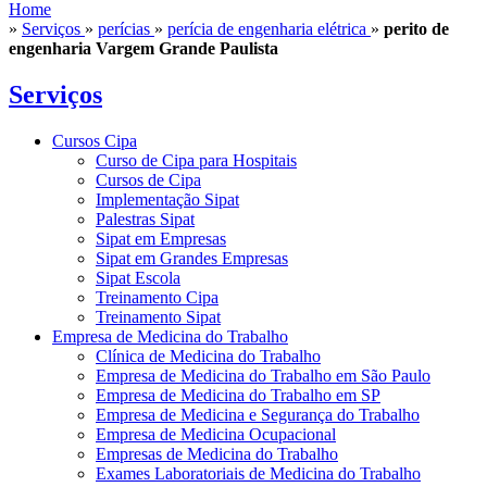
Home
»
Serviços
»
perícias
»
perícia de engenharia elétrica
»
perito de
engenharia Vargem Grande Paulista
Serviços
Cursos Cipa
Curso de Cipa para Hospitais
Cursos de Cipa
Implementação Sipat
Palestras Sipat
Sipat em Empresas
Sipat em Grandes Empresas
Sipat Escola
Treinamento Cipa
Treinamento Sipat
Empresa de Medicina do Trabalho
Clínica de Medicina do Trabalho
Empresa de Medicina do Trabalho em São Paulo
Empresa de Medicina do Trabalho em SP
Empresa de Medicina e Segurança do Trabalho
Empresa de Medicina Ocupacional
Empresas de Medicina do Trabalho
Exames Laboratoriais de Medicina do Trabalho