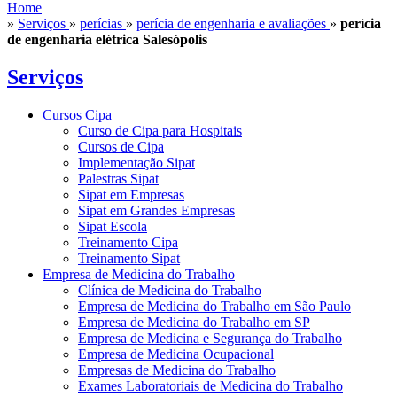
Home
»
Serviços
»
perícias
»
perícia de engenharia e avaliações
»
perícia
de engenharia elétrica Salesópolis
Serviços
Cursos Cipa
Curso de Cipa para Hospitais
Cursos de Cipa
Implementação Sipat
Palestras Sipat
Sipat em Empresas
Sipat em Grandes Empresas
Sipat Escola
Treinamento Cipa
Treinamento Sipat
Empresa de Medicina do Trabalho
Clínica de Medicina do Trabalho
Empresa de Medicina do Trabalho em São Paulo
Empresa de Medicina do Trabalho em SP
Empresa de Medicina e Segurança do Trabalho
Empresa de Medicina Ocupacional
Empresas de Medicina do Trabalho
Exames Laboratoriais de Medicina do Trabalho