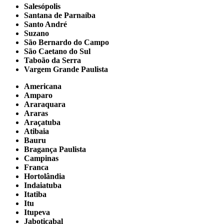
Salesópolis
Santana de Parnaíba
Santo André
Suzano
São Bernardo do Campo
São Caetano do Sul
Taboão da Serra
Vargem Grande Paulista
Americana
Amparo
Araraquara
Araras
Araçatuba
Atibaia
Bauru
Bragança Paulista
Campinas
Franca
Hortolândia
Indaiatuba
Itatiba
Itu
Itupeva
Jaboticabal