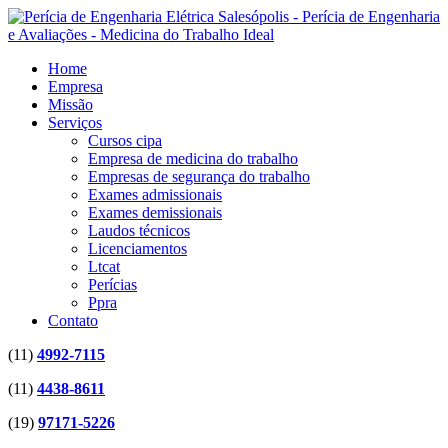
Home
Empresa
Missão
Serviços
Cursos cipa
Empresa de medicina do trabalho
Empresas de segurança do trabalho
Exames admissionais
Exames demissionais
Laudos técnicos
Licenciamentos
Ltcat
Perícias
Ppra
Contato
(11)
4992-7115
(11)
4438-8611
(19)
97171-5226