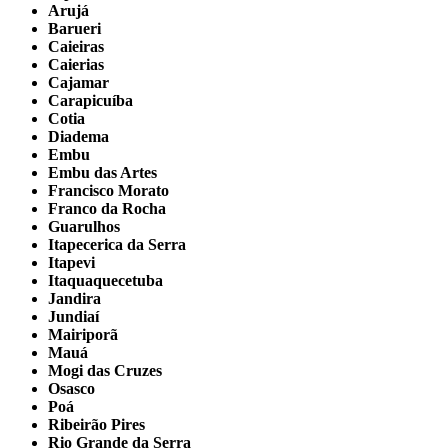
Arujá
Barueri
Caieiras
Caierias
Cajamar
Carapicuíba
Cotia
Diadema
Embu
Embu das Artes
Francisco Morato
Franco da Rocha
Guarulhos
Itapecerica da Serra
Itapevi
Itaquaquecetuba
Jandira
Jundiaí
Mairiporã
Mauá
Mogi das Cruzes
Osasco
Poá
Ribeirão Pires
Rio Grande da Serra