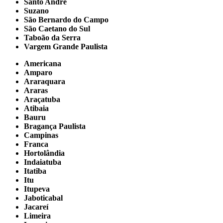
Santo André
Suzano
São Bernardo do Campo
São Caetano do Sul
Taboão da Serra
Vargem Grande Paulista
Americana
Amparo
Araraquara
Araras
Araçatuba
Atibaia
Bauru
Bragança Paulista
Campinas
Franca
Hortolândia
Indaiatuba
Itatiba
Itu
Itupeva
Jaboticabal
Jacareí
Limeira