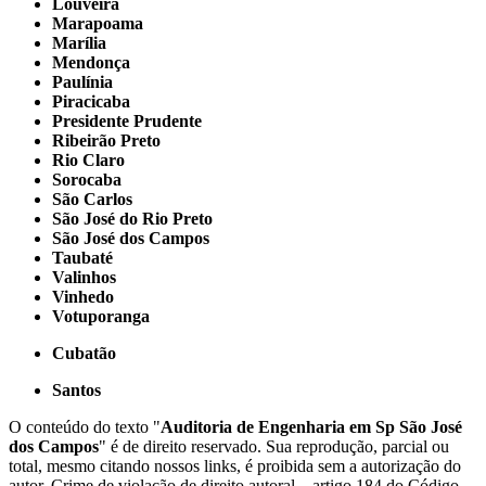
Louveira
Marapoama
Marília
Mendonça
Paulínia
Piracicaba
Presidente Prudente
Ribeirão Preto
Rio Claro
Sorocaba
São Carlos
São José do Rio Preto
São José dos Campos
Taubaté
Valinhos
Vinhedo
Votuporanga
Cubatão
Santos
O conteúdo do texto "
Auditoria de Engenharia em Sp São José
dos Campos
" é de direito reservado. Sua reprodução, parcial ou
total, mesmo citando nossos links, é proibida sem a autorização do
autor. Crime de violação de direito autoral – artigo 184 do Código