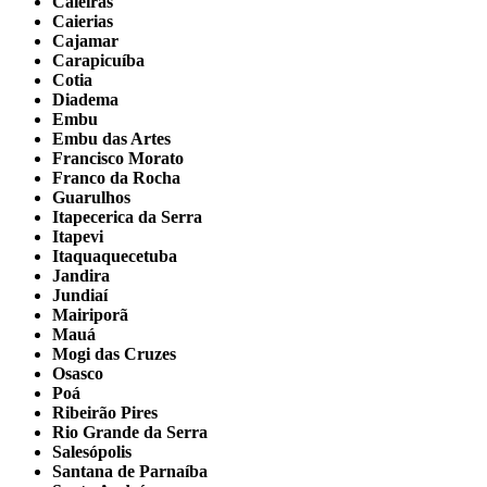
Caieiras
Caierias
Cajamar
Carapicuíba
Cotia
Diadema
Embu
Embu das Artes
Francisco Morato
Franco da Rocha
Guarulhos
Itapecerica da Serra
Itapevi
Itaquaquecetuba
Jandira
Jundiaí
Mairiporã
Mauá
Mogi das Cruzes
Osasco
Poá
Ribeirão Pires
Rio Grande da Serra
Salesópolis
Santana de Parnaíba