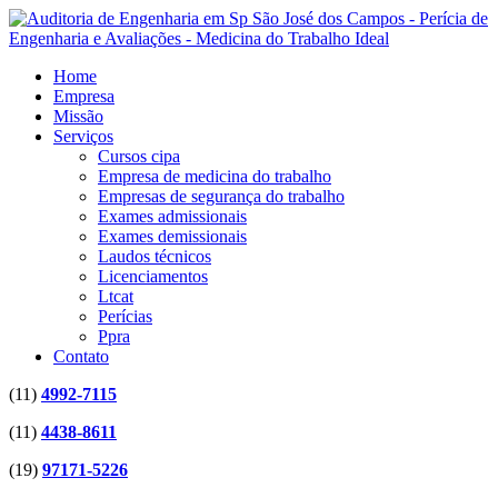
Home
Empresa
Missão
Serviços
Cursos cipa
Empresa de medicina do trabalho
Empresas de segurança do trabalho
Exames admissionais
Exames demissionais
Laudos técnicos
Licenciamentos
Ltcat
Perícias
Ppra
Contato
(11)
4992-7115
(11)
4438-8611
(19)
97171-5226