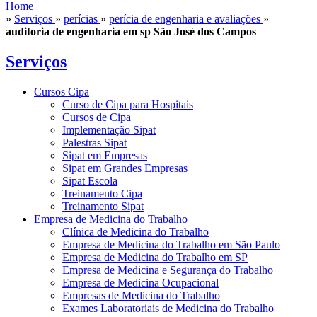
Home
»
Serviços
»
perícias
»
perícia de engenharia e avaliações
»
auditoria de engenharia em sp São José dos Campos
Serviços
Cursos Cipa
Curso de Cipa para Hospitais
Cursos de Cipa
Implementação Sipat
Palestras Sipat
Sipat em Empresas
Sipat em Grandes Empresas
Sipat Escola
Treinamento Cipa
Treinamento Sipat
Empresa de Medicina do Trabalho
Clínica de Medicina do Trabalho
Empresa de Medicina do Trabalho em São Paulo
Empresa de Medicina do Trabalho em SP
Empresa de Medicina e Segurança do Trabalho
Empresa de Medicina Ocupacional
Empresas de Medicina do Trabalho
Exames Laboratoriais de Medicina do Trabalho