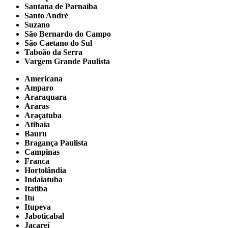
Santana de Parnaíba
Santo André
Suzano
São Bernardo do Campo
São Caetano do Sul
Taboão da Serra
Vargem Grande Paulista
Americana
Amparo
Araraquara
Araras
Araçatuba
Atibaia
Bauru
Bragança Paulista
Campinas
Franca
Hortolândia
Indaiatuba
Itatiba
Itu
Itupeva
Jaboticabal
Jacareí