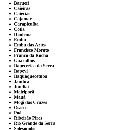
Barueri
Caieiras
Caierias
Cajamar
Carapicuíba
Cotia
Diadema
Embu
Embu das Artes
Francisco Morato
Franco da Rocha
Guarulhos
Itapecerica da Serra
Itapevi
Itaquaquecetuba
Jandira
Jundiaí
Mairiporã
Mauá
Mogi das Cruzes
Osasco
Poá
Ribeirão Pires
Rio Grande da Serra
Salesópolis