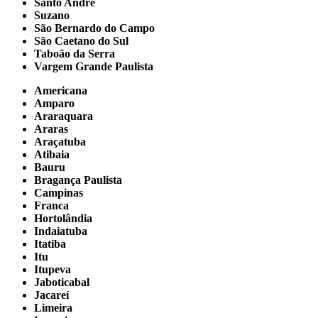
Santo André
Suzano
São Bernardo do Campo
São Caetano do Sul
Taboão da Serra
Vargem Grande Paulista
Americana
Amparo
Araraquara
Araras
Araçatuba
Atibaia
Bauru
Bragança Paulista
Campinas
Franca
Hortolândia
Indaiatuba
Itatiba
Itu
Itupeva
Jaboticabal
Jacareí
Limeira