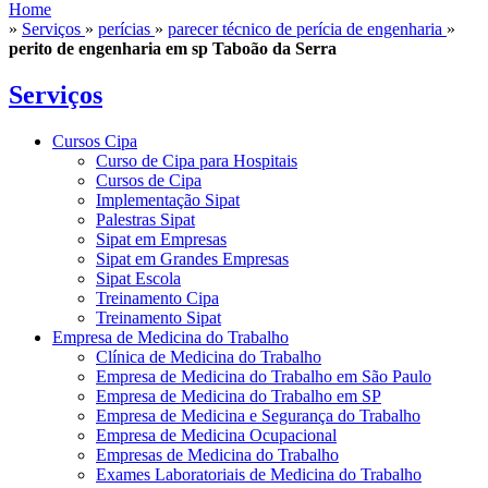
Home
»
Serviços
»
perícias
»
parecer técnico de perícia de engenharia
»
perito de engenharia em sp Taboão da Serra
Serviços
Cursos Cipa
Curso de Cipa para Hospitais
Cursos de Cipa
Implementação Sipat
Palestras Sipat
Sipat em Empresas
Sipat em Grandes Empresas
Sipat Escola
Treinamento Cipa
Treinamento Sipat
Empresa de Medicina do Trabalho
Clínica de Medicina do Trabalho
Empresa de Medicina do Trabalho em São Paulo
Empresa de Medicina do Trabalho em SP
Empresa de Medicina e Segurança do Trabalho
Empresa de Medicina Ocupacional
Empresas de Medicina do Trabalho
Exames Laboratoriais de Medicina do Trabalho