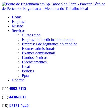
Home
Empresa
Missão
Serviços
Cursos cipa
Empresa de medicina do trabalho
Empresas de segurança do trabalho
Exames admissionais
Exames demissionais
Laudos técnicos
Licenciamentos
Ltcat
Perícias
Ppra
Contato
(11)
4992-7115
(11)
4438-8611
(19)
97171-5226