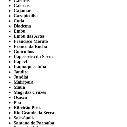
Caieiras
Caierias
Cajamar
Carapicuíba
Cotia
Diadema
Embu
Embu das Artes
Francisco Morato
Franco da Rocha
Guarulhos
Itapecerica da Serra
Itapevi
Itaquaquecetuba
Jandira
Jundiaí
Mairiporã
Mauá
Mogi das Cruzes
Osasco
Poá
Ribeirão Pires
Rio Grande da Serra
Salesópolis
Santana de Parnaíba