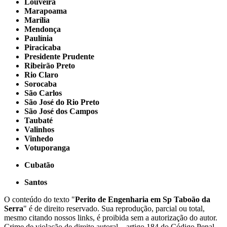
Louveira
Marapoama
Marília
Mendonça
Paulínia
Piracicaba
Presidente Prudente
Ribeirão Preto
Rio Claro
Sorocaba
São Carlos
São José do Rio Preto
São José dos Campos
Taubaté
Valinhos
Vinhedo
Votuporanga
Cubatão
Santos
O conteúdo do texto "
Perito de Engenharia em Sp Taboão da
Serra
" é de direito reservado. Sua reprodução, parcial ou total,
mesmo citando nossos links, é proibida sem a autorização do autor.
Crime de violação de direito autoral – artigo 184 do Código Penal –