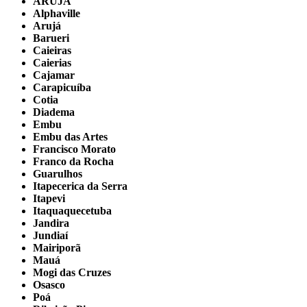
ARUJÁ
Alphaville
Arujá
Barueri
Caieiras
Caierias
Cajamar
Carapicuíba
Cotia
Diadema
Embu
Embu das Artes
Francisco Morato
Franco da Rocha
Guarulhos
Itapecerica da Serra
Itapevi
Itaquaquecetuba
Jandira
Jundiaí
Mairiporã
Mauá
Mogi das Cruzes
Osasco
Poá