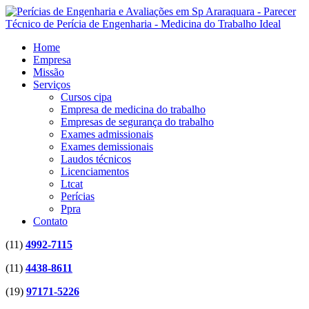
Home
Empresa
Missão
Serviços
Cursos cipa
Empresa de medicina do trabalho
Empresas de segurança do trabalho
Exames admissionais
Exames demissionais
Laudos técnicos
Licenciamentos
Ltcat
Perícias
Ppra
Contato
(11)
4992-7115
(11)
4438-8611
(19)
97171-5226