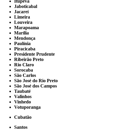
Itupeva
Jaboticabal
Jacareí
Limeira
Louveira
Marapoama
Marília
Mendonça
Paulínia
Piracicaba
Presidente Prudente
Ribeirão Preto
Rio Claro
Sorocaba
São Carlos
São José do Rio Preto
São José dos Campos
Taubaté
Valinhos
Vinhedo
Votuporanga
Cubatão
Santos