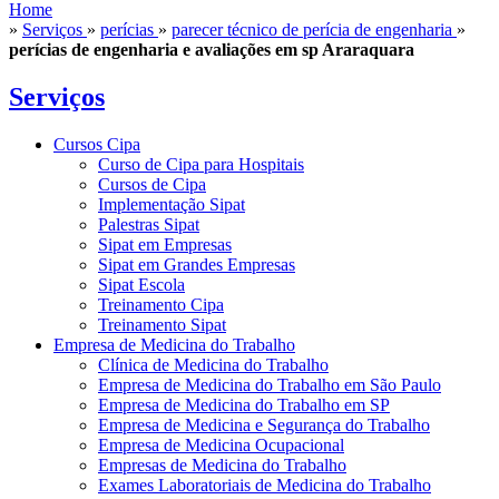
Home
»
Serviços
»
perícias
»
parecer técnico de perícia de engenharia
»
perícias de engenharia e avaliações em sp Araraquara
Serviços
Cursos Cipa
Curso de Cipa para Hospitais
Cursos de Cipa
Implementação Sipat
Palestras Sipat
Sipat em Empresas
Sipat em Grandes Empresas
Sipat Escola
Treinamento Cipa
Treinamento Sipat
Empresa de Medicina do Trabalho
Clínica de Medicina do Trabalho
Empresa de Medicina do Trabalho em São Paulo
Empresa de Medicina do Trabalho em SP
Empresa de Medicina e Segurança do Trabalho
Empresa de Medicina Ocupacional
Empresas de Medicina do Trabalho
Exames Laboratoriais de Medicina do Trabalho