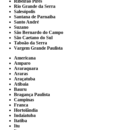
Ribeirão Pires
Rio Grande da Serra
Salesópolis
Santana de Parnaíba
Santo André
Suzano
São Bernardo do Campo
São Caetano do Sul
Taboão da Serra
Vargem Grande Paulista
Americana
Amparo
Araraquara
Araras
Araçatuba
Atibaia
Bauru
Bragança Paulista
Campinas
Franca
Hortolândia
Indaiatuba
Itatiba
Itu