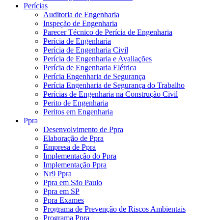
Perícias
Auditoria de Engenharia
Inspeção de Engenharia
Parecer Técnico de Perícia de Engenharia
Perícia de Engenharia
Perícia de Engenharia Civil
Perícia de Engenharia e Avaliações
Perícia de Engenharia Elétrica
Perícia Engenharia de Segurança
Perícia Engenharia de Segurança do Trabalho
Perícias de Engenharia na Construção Civil
Perito de Engenharia
Peritos em Engenharia
Ppra
Desenvolvimento de Ppra
Elaboração de Ppra
Empresa de Ppra
Implementação do Ppra
Implementação Ppra
Nr9 Ppra
Ppra em São Paulo
Ppra em SP
Ppra Exames
Programa de Prevenção de Riscos Ambientais
Programa Ppra