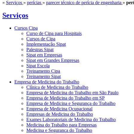
»
Serviços
»
perícias
»
parecer técnico de perícia de engenharia
»
per
Serviços
Cursos Cipa
Curso de Cipa para Hospitais
Cursos de Cipa
Implementação Sipat
Palestras Sipat
Sipat em Empresas
Sipat em Grandes Empresas
Sipat Escola
Treinamento Cipa
Treinamento Sipat
Empresa de Medicina do Trabalho
Clínica de Medicina do Trabalho
Empresa de Medicina do Trabalho em São Paulo
Empresa de Medicina do Trabalho em SP
Empresa de Medicina e Segurança do Trabalho
Empresa de Medicina Ocupacional
Empresas de Medicina do Trabalho
Exames Laboratoriais de Medicina do Trabalho
Medicina do Trabalho para Empresas
Medicina e Segurança do Trabalho