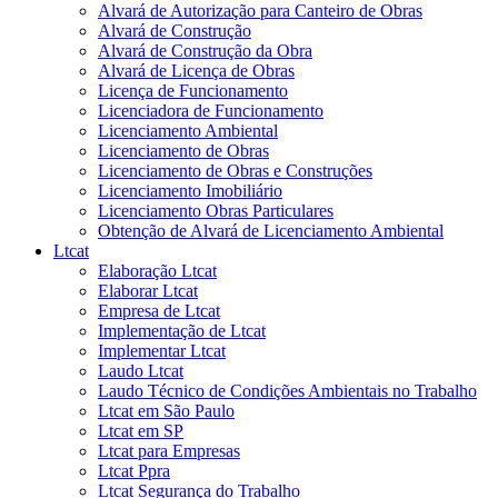
Alvará de Autorização para Canteiro de Obras
Alvará de Construção
Alvará de Construção da Obra
Alvará de Licença de Obras
Licença de Funcionamento
Licenciadora de Funcionamento
Licenciamento Ambiental
Licenciamento de Obras
Licenciamento de Obras e Construções
Licenciamento Imobiliário
Licenciamento Obras Particulares
Obtenção de Alvará de Licenciamento Ambiental
Ltcat
Elaboração Ltcat
Elaborar Ltcat
Empresa de Ltcat
Implementação de Ltcat
Implementar Ltcat
Laudo Ltcat
Laudo Técnico de Condições Ambientais no Trabalho
Ltcat em São Paulo
Ltcat em SP
Ltcat para Empresas
Ltcat Ppra
Ltcat Segurança do Trabalho