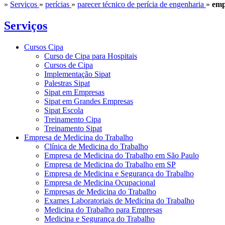
»
Serviços
»
perícias
»
parecer técnico de perícia de engenharia
»
emp
Serviços
Cursos Cipa
Curso de Cipa para Hospitais
Cursos de Cipa
Implementação Sipat
Palestras Sipat
Sipat em Empresas
Sipat em Grandes Empresas
Sipat Escola
Treinamento Cipa
Treinamento Sipat
Empresa de Medicina do Trabalho
Clínica de Medicina do Trabalho
Empresa de Medicina do Trabalho em São Paulo
Empresa de Medicina do Trabalho em SP
Empresa de Medicina e Segurança do Trabalho
Empresa de Medicina Ocupacional
Empresas de Medicina do Trabalho
Exames Laboratoriais de Medicina do Trabalho
Medicina do Trabalho para Empresas
Medicina e Segurança do Trabalho