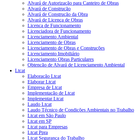
Alvará de Autorização para Canteiro de Obras
Alvará de Construção
Alvará de Construção da Obra
Alvará de Licença de Obras
Licença de Funcionamento
Licenciadora de Funcionamento
Licenciamento Ambiental
Licenciamento de Obras
Licenciamento de Obras e Construções
Licenciamento Imobiliário
Licenciamento Obras Particulares
Obtenção de Alvará de Licenciamento Ambiental
Ltcat
Elaboração Ltcat
Elaborar Ltcat
Empresa de Ltcat
Implementação de Ltcat
Implementar Ltcat
Laudo Ltcat
Laudo Técnico de Condições Ambientais no Trabalho
Ltcat em São Paulo
Ltcat em SP
Ltcat para Empresas
Ltcat Ppra
Ltcat Segurança do Trabalho