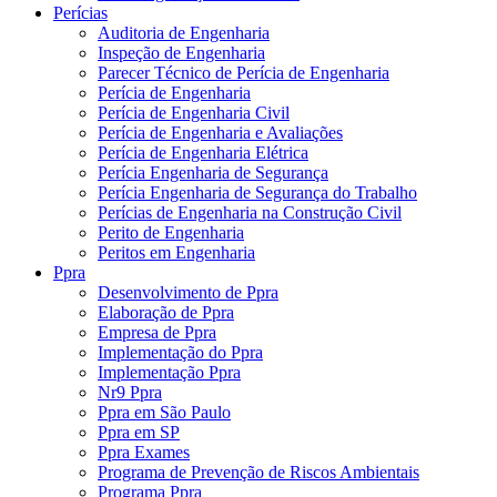
Perícias
Auditoria de Engenharia
Inspeção de Engenharia
Parecer Técnico de Perícia de Engenharia
Perícia de Engenharia
Perícia de Engenharia Civil
Perícia de Engenharia e Avaliações
Perícia de Engenharia Elétrica
Perícia Engenharia de Segurança
Perícia Engenharia de Segurança do Trabalho
Perícias de Engenharia na Construção Civil
Perito de Engenharia
Peritos em Engenharia
Ppra
Desenvolvimento de Ppra
Elaboração de Ppra
Empresa de Ppra
Implementação do Ppra
Implementação Ppra
Nr9 Ppra
Ppra em São Paulo
Ppra em SP
Ppra Exames
Programa de Prevenção de Riscos Ambientais
Programa Ppra