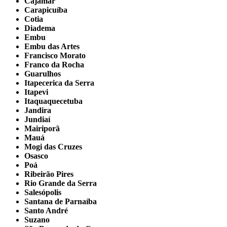
Cajamar
Carapicuíba
Cotia
Diadema
Embu
Embu das Artes
Francisco Morato
Franco da Rocha
Guarulhos
Itapecerica da Serra
Itapevi
Itaquaquecetuba
Jandira
Jundiaí
Mairiporã
Mauá
Mogi das Cruzes
Osasco
Poá
Ribeirão Pires
Rio Grande da Serra
Salesópolis
Santana de Parnaíba
Santo André
Suzano