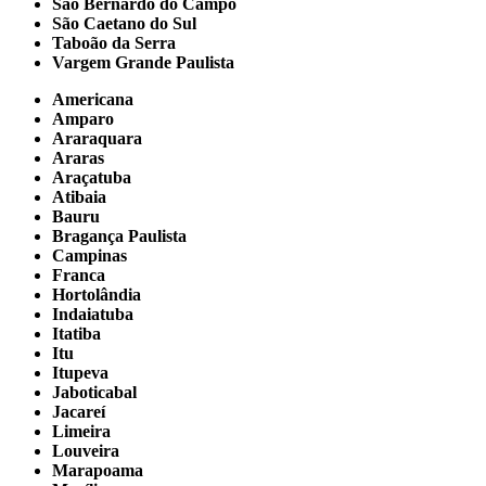
São Bernardo do Campo
São Caetano do Sul
Taboão da Serra
Vargem Grande Paulista
Americana
Amparo
Araraquara
Araras
Araçatuba
Atibaia
Bauru
Bragança Paulista
Campinas
Franca
Hortolândia
Indaiatuba
Itatiba
Itu
Itupeva
Jaboticabal
Jacareí
Limeira
Louveira
Marapoama