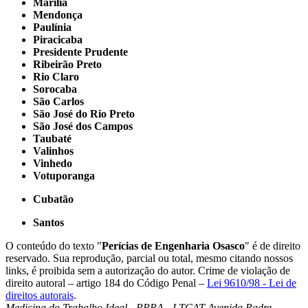
Marília
Mendonça
Paulínia
Piracicaba
Presidente Prudente
Ribeirão Preto
Rio Claro
Sorocaba
São Carlos
São José do Rio Preto
São José dos Campos
Taubaté
Valinhos
Vinhedo
Votuporanga
Cubatão
Santos
O conteúdo do texto "
Perícias de Engenharia Osasco
" é de direito
reservado. Sua reprodução, parcial ou total, mesmo citando nossos
links, é proibida sem a autorização do autor. Crime de violação de
direito autoral – artigo 184 do Código Penal –
Lei 9610/98 - Lei de
direitos autorais
.
Medicina do Trabalho Ideal - PPRA - LTCAT
Avenida Padre