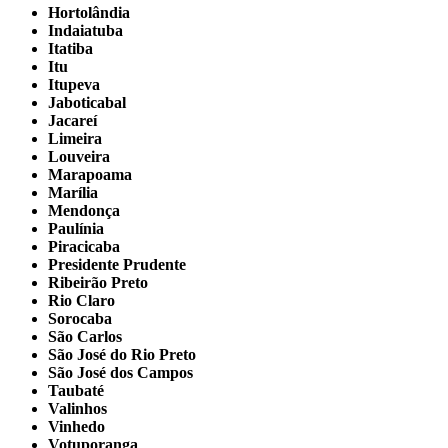
Hortolândia
Indaiatuba
Itatiba
Itu
Itupeva
Jaboticabal
Jacareí
Limeira
Louveira
Marapoama
Marília
Mendonça
Paulínia
Piracicaba
Presidente Prudente
Ribeirão Preto
Rio Claro
Sorocaba
São Carlos
São José do Rio Preto
São José dos Campos
Taubaté
Valinhos
Vinhedo
Votuporanga