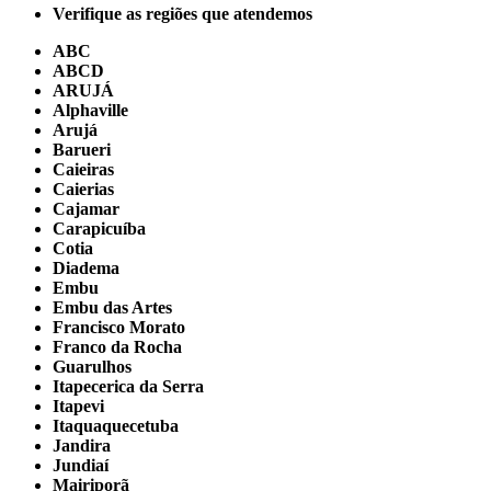
Verifique as regiões que atendemos
ABC
ABCD
ARUJÁ
Alphaville
Arujá
Barueri
Caieiras
Caierias
Cajamar
Carapicuíba
Cotia
Diadema
Embu
Embu das Artes
Francisco Morato
Franco da Rocha
Guarulhos
Itapecerica da Serra
Itapevi
Itaquaquecetuba
Jandira
Jundiaí
Mairiporã