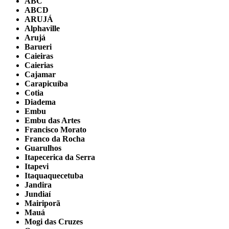
ABC
ABCD
ARUJÁ
Alphaville
Arujá
Barueri
Caieiras
Caierias
Cajamar
Carapicuíba
Cotia
Diadema
Embu
Embu das Artes
Francisco Morato
Franco da Rocha
Guarulhos
Itapecerica da Serra
Itapevi
Itaquaquecetuba
Jandira
Jundiaí
Mairiporã
Mauá
Mogi das Cruzes