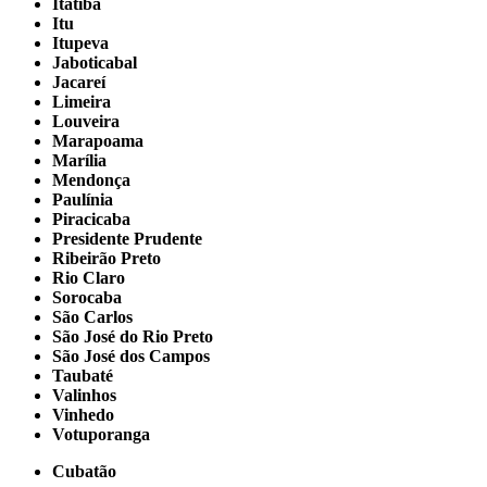
Itatiba
Itu
Itupeva
Jaboticabal
Jacareí
Limeira
Louveira
Marapoama
Marília
Mendonça
Paulínia
Piracicaba
Presidente Prudente
Ribeirão Preto
Rio Claro
Sorocaba
São Carlos
São José do Rio Preto
São José dos Campos
Taubaté
Valinhos
Vinhedo
Votuporanga
Cubatão