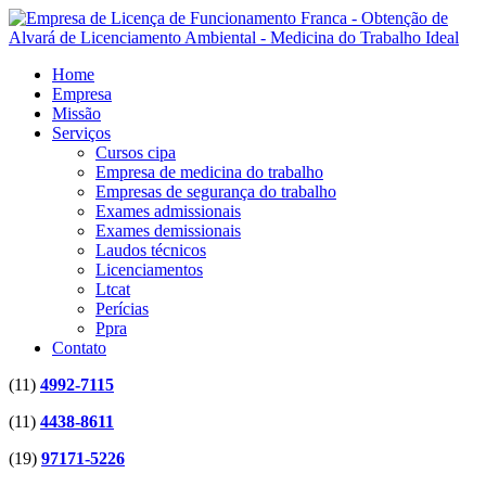
Home
Empresa
Missão
Serviços
Cursos cipa
Empresa de medicina do trabalho
Empresas de segurança do trabalho
Exames admissionais
Exames demissionais
Laudos técnicos
Licenciamentos
Ltcat
Perícias
Ppra
Contato
(11)
4992-7115
(11)
4438-8611
(19)
97171-5226