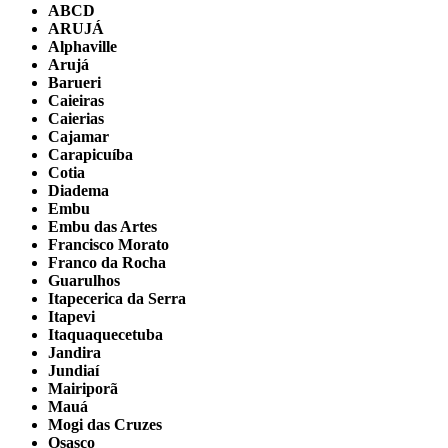
ABCD
ARUJÁ
Alphaville
Arujá
Barueri
Caieiras
Caierias
Cajamar
Carapicuíba
Cotia
Diadema
Embu
Embu das Artes
Francisco Morato
Franco da Rocha
Guarulhos
Itapecerica da Serra
Itapevi
Itaquaquecetuba
Jandira
Jundiaí
Mairiporã
Mauá
Mogi das Cruzes
Osasco