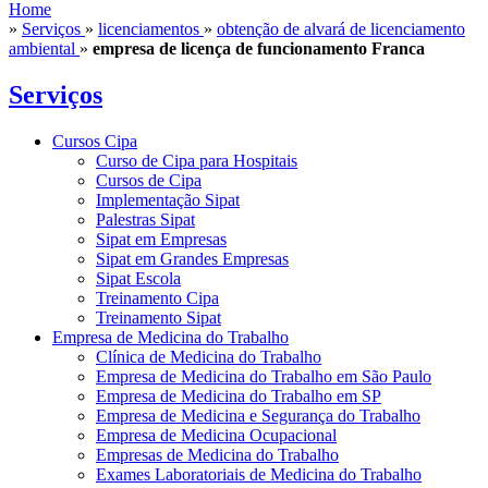
Home
»
Serviços
»
licenciamentos
»
obtenção de alvará de licenciamento
ambiental
»
empresa de licença de funcionamento Franca
Serviços
Cursos Cipa
Curso de Cipa para Hospitais
Cursos de Cipa
Implementação Sipat
Palestras Sipat
Sipat em Empresas
Sipat em Grandes Empresas
Sipat Escola
Treinamento Cipa
Treinamento Sipat
Empresa de Medicina do Trabalho
Clínica de Medicina do Trabalho
Empresa de Medicina do Trabalho em São Paulo
Empresa de Medicina do Trabalho em SP
Empresa de Medicina e Segurança do Trabalho
Empresa de Medicina Ocupacional
Empresas de Medicina do Trabalho
Exames Laboratoriais de Medicina do Trabalho