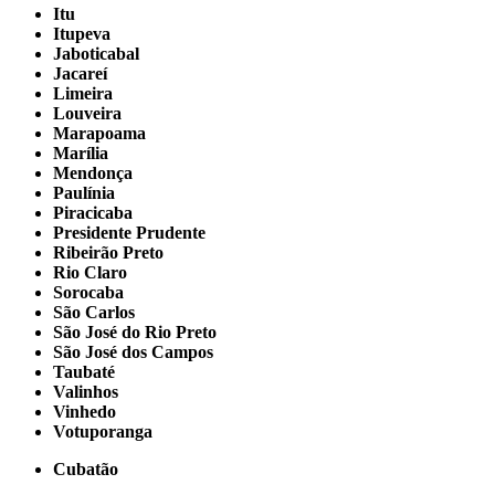
Itu
Itupeva
Jaboticabal
Jacareí
Limeira
Louveira
Marapoama
Marília
Mendonça
Paulínia
Piracicaba
Presidente Prudente
Ribeirão Preto
Rio Claro
Sorocaba
São Carlos
São José do Rio Preto
São José dos Campos
Taubaté
Valinhos
Vinhedo
Votuporanga
Cubatão