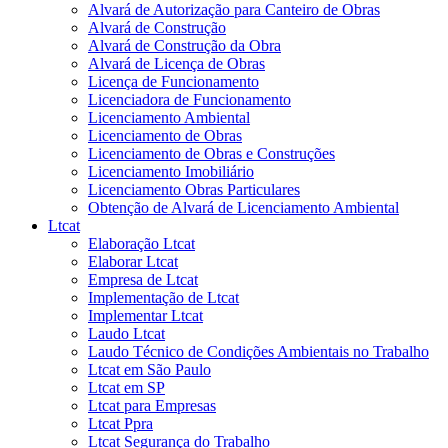
Alvará de Autorização para Canteiro de Obras
Alvará de Construção
Alvará de Construção da Obra
Alvará de Licença de Obras
Licença de Funcionamento
Licenciadora de Funcionamento
Licenciamento Ambiental
Licenciamento de Obras
Licenciamento de Obras e Construções
Licenciamento Imobiliário
Licenciamento Obras Particulares
Obtenção de Alvará de Licenciamento Ambiental
Ltcat
Elaboração Ltcat
Elaborar Ltcat
Empresa de Ltcat
Implementação de Ltcat
Implementar Ltcat
Laudo Ltcat
Laudo Técnico de Condições Ambientais no Trabalho
Ltcat em São Paulo
Ltcat em SP
Ltcat para Empresas
Ltcat Ppra
Ltcat Segurança do Trabalho