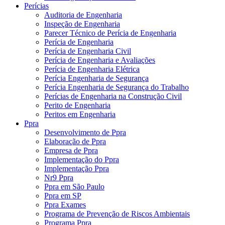
Perícias
Auditoria de Engenharia
Inspeção de Engenharia
Parecer Técnico de Perícia de Engenharia
Perícia de Engenharia
Perícia de Engenharia Civil
Perícia de Engenharia e Avaliações
Perícia de Engenharia Elétrica
Perícia Engenharia de Segurança
Perícia Engenharia de Segurança do Trabalho
Perícias de Engenharia na Construção Civil
Perito de Engenharia
Peritos em Engenharia
Ppra
Desenvolvimento de Ppra
Elaboração de Ppra
Empresa de Ppra
Implementação do Ppra
Implementação Ppra
Nr9 Ppra
Ppra em São Paulo
Ppra em SP
Ppra Exames
Programa de Prevenção de Riscos Ambientais
Programa Ppra