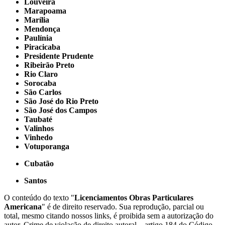
Louveira
Marapoama
Marília
Mendonça
Paulínia
Piracicaba
Presidente Prudente
Ribeirão Preto
Rio Claro
Sorocaba
São Carlos
São José do Rio Preto
São José dos Campos
Taubaté
Valinhos
Vinhedo
Votuporanga
Cubatão
Santos
O conteúdo do texto "
Licenciamentos Obras Particulares
Americana
" é de direito reservado. Sua reprodução, parcial ou
total, mesmo citando nossos links, é proibida sem a autorização do
autor. Crime de violação de direito autoral – artigo 184 do Código