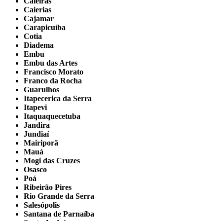
Caieiras
Caierias
Cajamar
Carapicuíba
Cotia
Diadema
Embu
Embu das Artes
Francisco Morato
Franco da Rocha
Guarulhos
Itapecerica da Serra
Itapevi
Itaquaquecetuba
Jandira
Jundiaí
Mairiporã
Mauá
Mogi das Cruzes
Osasco
Poá
Ribeirão Pires
Rio Grande da Serra
Salesópolis
Santana de Parnaíba