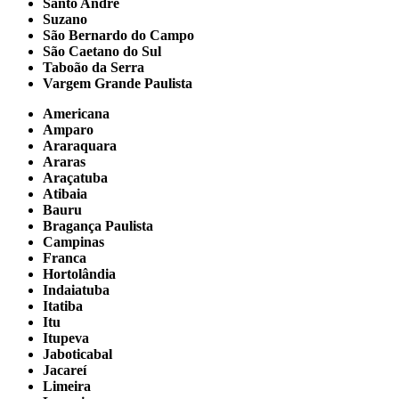
Santo André
Suzano
São Bernardo do Campo
São Caetano do Sul
Taboão da Serra
Vargem Grande Paulista
Americana
Amparo
Araraquara
Araras
Araçatuba
Atibaia
Bauru
Bragança Paulista
Campinas
Franca
Hortolândia
Indaiatuba
Itatiba
Itu
Itupeva
Jaboticabal
Jacareí
Limeira