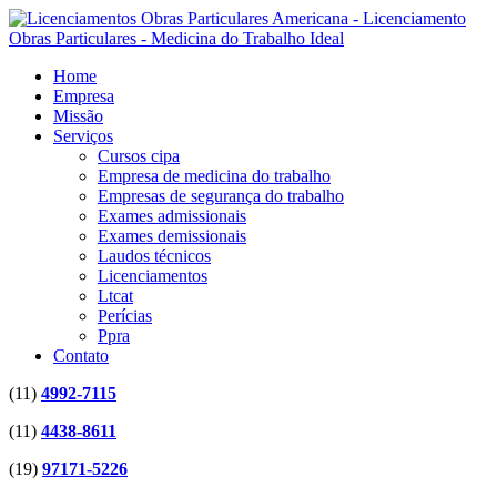
Home
Empresa
Missão
Serviços
Cursos cipa
Empresa de medicina do trabalho
Empresas de segurança do trabalho
Exames admissionais
Exames demissionais
Laudos técnicos
Licenciamentos
Ltcat
Perícias
Ppra
Contato
(11)
4992-7115
(11)
4438-8611
(19)
97171-5226