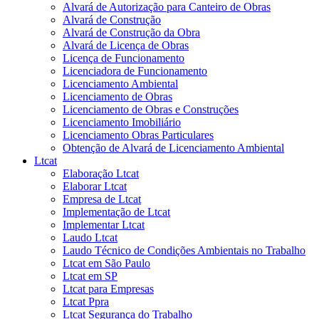
Alvará de Autorização para Canteiro de Obras
Alvará de Construção
Alvará de Construção da Obra
Alvará de Licença de Obras
Licença de Funcionamento
Licenciadora de Funcionamento
Licenciamento Ambiental
Licenciamento de Obras
Licenciamento de Obras e Construções
Licenciamento Imobiliário
Licenciamento Obras Particulares
Obtenção de Alvará de Licenciamento Ambiental
Ltcat
Elaboração Ltcat
Elaborar Ltcat
Empresa de Ltcat
Implementação de Ltcat
Implementar Ltcat
Laudo Ltcat
Laudo Técnico de Condições Ambientais no Trabalho
Ltcat em São Paulo
Ltcat em SP
Ltcat para Empresas
Ltcat Ppra
Ltcat Segurança do Trabalho