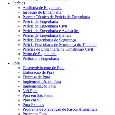
Perícias
Auditoria de Engenharia
Inspeção de Engenharia
Parecer Técnico de Perícia de Engenharia
Perícia de Engenharia
Perícia de Engenharia Civil
Perícia de Engenharia e Avaliações
Perícia de Engenharia Elétrica
Perícia Engenharia de Segurança
Perícia Engenharia de Segurança do Trabalho
Perícias de Engenharia na Construção Civil
Perito de Engenharia
Peritos em Engenharia
Ppra
Desenvolvimento de Ppra
Elaboração de Ppra
Empresa de Ppra
Implementação do Ppra
Implementação Ppra
Nr9 Ppra
Ppra em São Paulo
Ppra em SP
Ppra Exames
Programa de Prevenção de Riscos Ambientais
Programa Ppra