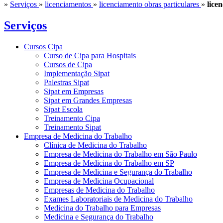
»
Serviços
»
licenciamentos
»
licenciamento obras particulares
»
lice
Serviços
Cursos Cipa
Curso de Cipa para Hospitais
Cursos de Cipa
Implementação Sipat
Palestras Sipat
Sipat em Empresas
Sipat em Grandes Empresas
Sipat Escola
Treinamento Cipa
Treinamento Sipat
Empresa de Medicina do Trabalho
Clínica de Medicina do Trabalho
Empresa de Medicina do Trabalho em São Paulo
Empresa de Medicina do Trabalho em SP
Empresa de Medicina e Segurança do Trabalho
Empresa de Medicina Ocupacional
Empresas de Medicina do Trabalho
Exames Laboratoriais de Medicina do Trabalho
Medicina do Trabalho para Empresas
Medicina e Segurança do Trabalho