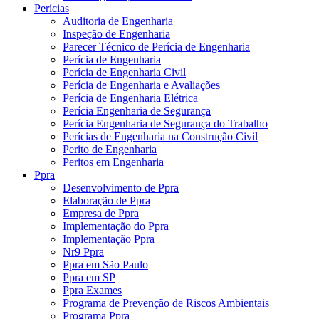
Perícias
Auditoria de Engenharia
Inspeção de Engenharia
Parecer Técnico de Perícia de Engenharia
Perícia de Engenharia
Perícia de Engenharia Civil
Perícia de Engenharia e Avaliações
Perícia de Engenharia Elétrica
Perícia Engenharia de Segurança
Perícia Engenharia de Segurança do Trabalho
Perícias de Engenharia na Construção Civil
Perito de Engenharia
Peritos em Engenharia
Ppra
Desenvolvimento de Ppra
Elaboração de Ppra
Empresa de Ppra
Implementação do Ppra
Implementação Ppra
Nr9 Ppra
Ppra em São Paulo
Ppra em SP
Ppra Exames
Programa de Prevenção de Riscos Ambientais
Programa Ppra