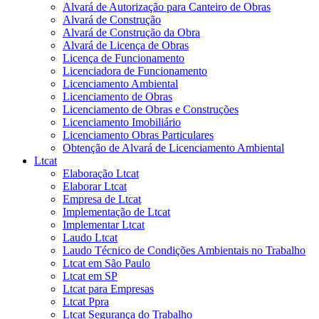
Alvará de Autorização para Canteiro de Obras
Alvará de Construção
Alvará de Construção da Obra
Alvará de Licença de Obras
Licença de Funcionamento
Licenciadora de Funcionamento
Licenciamento Ambiental
Licenciamento de Obras
Licenciamento de Obras e Construções
Licenciamento Imobiliário
Licenciamento Obras Particulares
Obtenção de Alvará de Licenciamento Ambiental
Ltcat
Elaboração Ltcat
Elaborar Ltcat
Empresa de Ltcat
Implementação de Ltcat
Implementar Ltcat
Laudo Ltcat
Laudo Técnico de Condições Ambientais no Trabalho
Ltcat em São Paulo
Ltcat em SP
Ltcat para Empresas
Ltcat Ppra
Ltcat Segurança do Trabalho