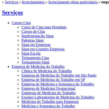
»
Serviços
»
licenciamentos
»
licenciamento obras particulares
»
empr
Serviços
Cursos Cipa
Curso de Cipa para Hospitais
Cursos de Cipa
Implementação Sipat
Palestras Sipat
Sipat em Empresas
Sipat em Grandes Empresas
Sipat Escola
Treinamento Cipa
Treinamento Sipat
Empresa de Medicina do Trabalho
Clínica de Medicina do Trabalho
Empresa de Medicina do Trabalho em São Paulo
Empresa de Medicina do Trabalho em SP
Empresa de Medicina e Segurança do Trabalho
Empresa de Medicina Ocupacional
Empresas de Medicina do Trabalho
Exames Laboratoriais de Medicina do Trabalho
Medicina do Trabalho para Empresas
Medicina e Segurança do Trabalho