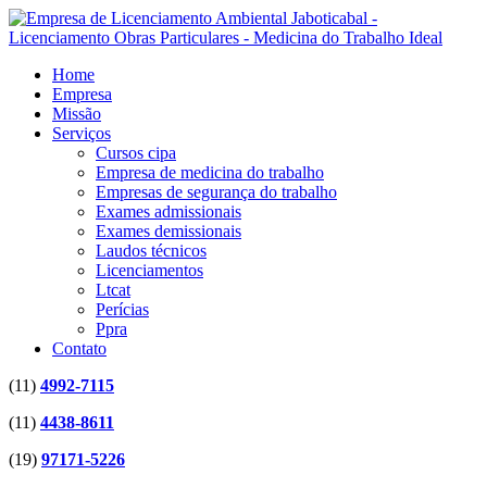
Home
Empresa
Missão
Serviços
Cursos cipa
Empresa de medicina do trabalho
Empresas de segurança do trabalho
Exames admissionais
Exames demissionais
Laudos técnicos
Licenciamentos
Ltcat
Perícias
Ppra
Contato
(11)
4992-7115
(11)
4438-8611
(19)
97171-5226