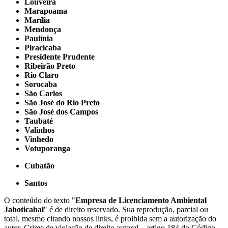
Louveira
Marapoama
Marília
Mendonça
Paulínia
Piracicaba
Presidente Prudente
Ribeirão Preto
Rio Claro
Sorocaba
São Carlos
São José do Rio Preto
São José dos Campos
Taubaté
Valinhos
Vinhedo
Votuporanga
Cubatão
Santos
O conteúdo do texto "
Empresa de Licenciamento Ambiental
Jaboticabal
" é de direito reservado. Sua reprodução, parcial ou
total, mesmo citando nossos links, é proibida sem a autorização do
autor. Crime de violação de direito autoral – artigo 184 do Código