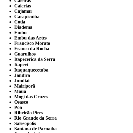
Caieiras
Caierias
Cajamar
Carapicuíba
Cotia
Diadema
Embu
Embu das Artes
Francisco Morato
Franco da Rocha
Guarulhos
Itapecerica da Serra
Itapevi
Itaquaquecetuba
Jandira
Jundiaí
Mairiporã
Mauá
Mogi das Cruzes
Osasco
Poá
Ribeirão Pires
Rio Grande da Serra
Salesópolis
Santana de Parnaíba