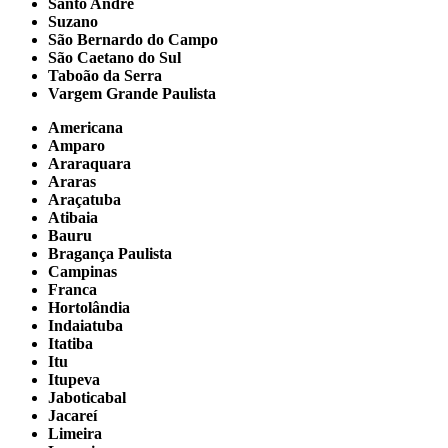
Santo André
Suzano
São Bernardo do Campo
São Caetano do Sul
Taboão da Serra
Vargem Grande Paulista
Americana
Amparo
Araraquara
Araras
Araçatuba
Atibaia
Bauru
Bragança Paulista
Campinas
Franca
Hortolândia
Indaiatuba
Itatiba
Itu
Itupeva
Jaboticabal
Jacareí
Limeira