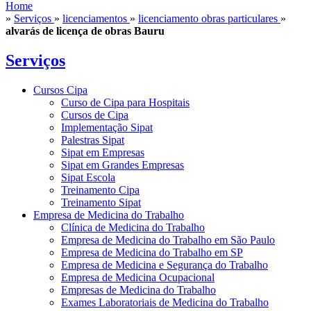
Home
»
Serviços
»
licenciamentos
»
licenciamento obras particulares
»
alvarás de licença de obras Bauru
Serviços
Cursos Cipa
Curso de Cipa para Hospitais
Cursos de Cipa
Implementação Sipat
Palestras Sipat
Sipat em Empresas
Sipat em Grandes Empresas
Sipat Escola
Treinamento Cipa
Treinamento Sipat
Empresa de Medicina do Trabalho
Clínica de Medicina do Trabalho
Empresa de Medicina do Trabalho em São Paulo
Empresa de Medicina do Trabalho em SP
Empresa de Medicina e Segurança do Trabalho
Empresa de Medicina Ocupacional
Empresas de Medicina do Trabalho
Exames Laboratoriais de Medicina do Trabalho