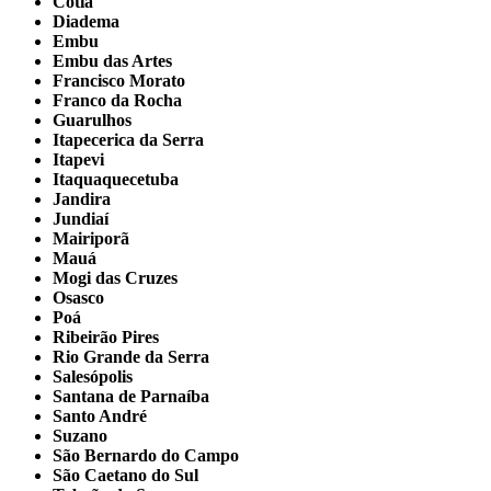
Cotia
Diadema
Embu
Embu das Artes
Francisco Morato
Franco da Rocha
Guarulhos
Itapecerica da Serra
Itapevi
Itaquaquecetuba
Jandira
Jundiaí
Mairiporã
Mauá
Mogi das Cruzes
Osasco
Poá
Ribeirão Pires
Rio Grande da Serra
Salesópolis
Santana de Parnaíba
Santo André
Suzano
São Bernardo do Campo
São Caetano do Sul