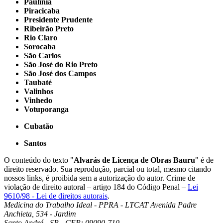
Paulínia
Piracicaba
Presidente Prudente
Ribeirão Preto
Rio Claro
Sorocaba
São Carlos
São José do Rio Preto
São José dos Campos
Taubaté
Valinhos
Vinhedo
Votuporanga
Cubatão
Santos
O conteúdo do texto "
Alvarás de Licença de Obras Bauru
" é de
direito reservado. Sua reprodução, parcial ou total, mesmo citando
nossos links, é proibida sem a autorização do autor. Crime de
violação de direito autoral – artigo 184 do Código Penal –
Lei
9610/98 - Lei de direitos autorais
.
Medicina do Trabalho Ideal - PPRA - LTCAT
Avenida Padre
Anchieta, 534 - Jardim
Santo André - SP - CEP: 09090-710