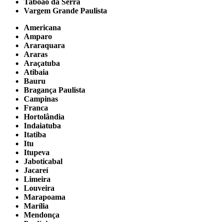
Taboão da Serra
Vargem Grande Paulista
Americana
Amparo
Araraquara
Araras
Araçatuba
Atibaia
Bauru
Bragança Paulista
Campinas
Franca
Hortolândia
Indaiatuba
Itatiba
Itu
Itupeva
Jaboticabal
Jacareí
Limeira
Louveira
Marapoama
Marília
Mendonça