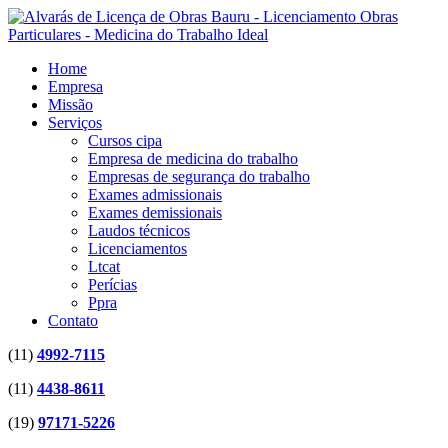
Home
Empresa
Missão
Serviços
Cursos cipa
Empresa de medicina do trabalho
Empresas de segurança do trabalho
Exames admissionais
Exames demissionais
Laudos técnicos
Licenciamentos
Ltcat
Perícias
Ppra
Contato
(11)
4992-7115
(11)
4438-8611
(19)
97171-5226