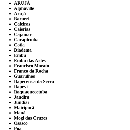
ARUJÁ
Alphaville
Arujá
Barueri
Caieiras
Caierias
Cajamar
Carapicuíba
Cotia
Diadema
Embu
Embu das Artes
Francisco Morato
Franco da Rocha
Guarulhos
Itapecerica da Serra
Itapevi
Itaquaquecetuba
Jandira
Jundiaí
Mairiporã
Mauá
Mogi das Cruzes
Osasco
Poá