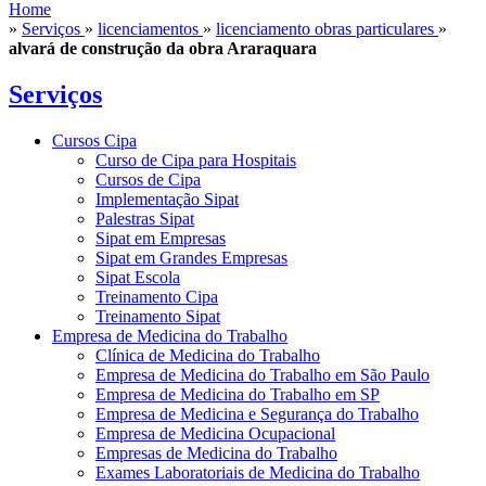
Home
»
Serviços
»
licenciamentos
»
licenciamento obras particulares
»
alvará de construção da obra Araraquara
Serviços
Cursos Cipa
Curso de Cipa para Hospitais
Cursos de Cipa
Implementação Sipat
Palestras Sipat
Sipat em Empresas
Sipat em Grandes Empresas
Sipat Escola
Treinamento Cipa
Treinamento Sipat
Empresa de Medicina do Trabalho
Clínica de Medicina do Trabalho
Empresa de Medicina do Trabalho em São Paulo
Empresa de Medicina do Trabalho em SP
Empresa de Medicina e Segurança do Trabalho
Empresa de Medicina Ocupacional
Empresas de Medicina do Trabalho
Exames Laboratoriais de Medicina do Trabalho