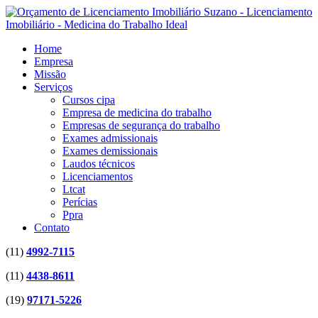
Home
Empresa
Missão
Serviços
Cursos cipa
Empresa de medicina do trabalho
Empresas de segurança do trabalho
Exames admissionais
Exames demissionais
Laudos técnicos
Licenciamentos
Ltcat
Perícias
Ppra
Contato
(11)
4992-7115
(11)
4438-8611
(19)
97171-5226