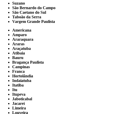
Suzano
São Bernardo do Campo
São Caetano do Sul
Taboão da Serra
Vargem Grande Paulista
Americana
Amparo
Araraquara
Araras
Araçatuba
Atibaia
Bauru
Bragança Paulista
Campinas
Franca
Hortolândia
Indaiatuba
Itatiba
Itu
Itupeva
Jaboticabal
Jacareí
Limeira
Louveira