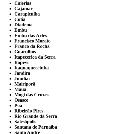
Caierias
Cajamar
Carapicuíba
Cotia
Diadema
Embu
Embu das Artes
Francisco Morato
Franco da Rocha
Guarulhos
Itapecerica da Serra
Itapevi
Itaquaquecetuba
Jandira
Jundiaí
Mairiporã
Mauá
Mogi das Cruzes
Osasco
Poá
Ribeirão Pires
Rio Grande da Serra
Salesópolis
Santana de Parnaíba
Santo André