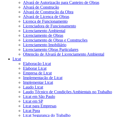
Alvará de Autorização para Canteiro de Obras
Alvará de Construção
Alvará de Construção da Obra
Alvará de Licença de Obras
Licença de Funcionamento
Licenciadora de Funcionamento
Licenciamento Ambiental
Licenciamento de Obras
Licenciamento de Obras e Construções
Licenciamento Imobiliário
Licenciamento Obras Particulares
Obtenção de Alvará de Licenciamento Ambiental
Ltcat
Elaboração Ltcat
Elaborar Ltcat
Empresa de Ltcat
Implementação de Ltcat
Implementar Ltcat
Laudo Ltcat
Laudo Técnico de Condições Ambientais no Trabalho
Ltcat em São Paulo
Ltcat em SP
Ltcat para Empresas
Ltcat Ppra
Ltcat Segurança do Trabalho