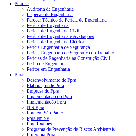
Perícias
Auditoria de Engenharia
Inspeção de Engenharia
Parecer Técnico de Perícia de Engenharia
Perícia de Engenharia
Perícia de Engenharia Civil
Perícia de Engenharia e Avaliações
Perícia de Engenharia Elétrica
Perícia Engenharia de Segurança
Perícia Engenharia de Segurança do Trabalho
Perícias de Engenharia na Construção Civil
Perito de Engenharia
Peritos em Engenharia
Ppra
Desenvolvimento de Ppra
Elaboração de Ppra
Empresa de Ppra
Implementação do Ppra
Implementação Ppra
Nr9 Ppra
Ppra em São Paulo
Ppra em SP
Ppra Exames
Programa de Prevenção de Riscos Ambientais
Programa Ppra