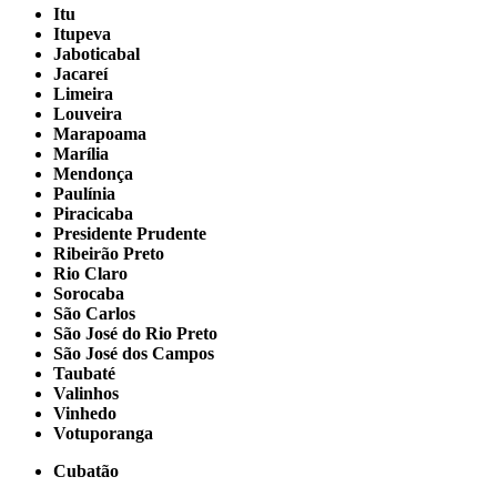
Itu
Itupeva
Jaboticabal
Jacareí
Limeira
Louveira
Marapoama
Marília
Mendonça
Paulínia
Piracicaba
Presidente Prudente
Ribeirão Preto
Rio Claro
Sorocaba
São Carlos
São José do Rio Preto
São José dos Campos
Taubaté
Valinhos
Vinhedo
Votuporanga
Cubatão