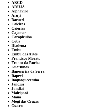
ABCD
ARUJÁ
Alphaville
Arujá
Barueri
Caieiras
Caierias
Cajamar
Carapicuíba
Cotia
Diadema
Embu
Embu das Artes
Francisco Morato
Franco da Rocha
Guarulhos
Itapecerica da Serra
Itapevi
Itaquaquecetuba
Jandira
Jundiaí
Mairiporã
Mauá
Mogi das Cruzes
Osasco