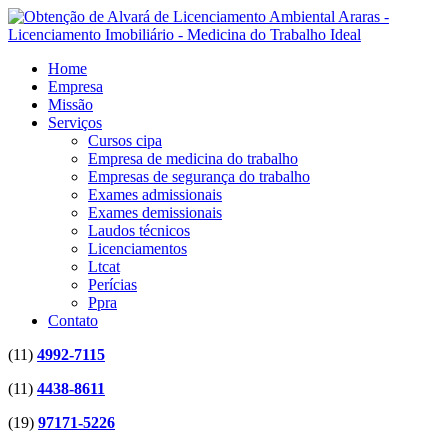
Home
Empresa
Missão
Serviços
Cursos cipa
Empresa de medicina do trabalho
Empresas de segurança do trabalho
Exames admissionais
Exames demissionais
Laudos técnicos
Licenciamentos
Ltcat
Perícias
Ppra
Contato
(11)
4992-7115
(11)
4438-8611
(19)
97171-5226