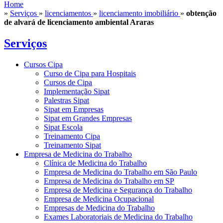
Home
»
Serviços
»
licenciamentos
»
licenciamento imobiliário
»
obtenção
de alvará de licenciamento ambiental Araras
Serviços
Cursos Cipa
Curso de Cipa para Hospitais
Cursos de Cipa
Implementação Sipat
Palestras Sipat
Sipat em Empresas
Sipat em Grandes Empresas
Sipat Escola
Treinamento Cipa
Treinamento Sipat
Empresa de Medicina do Trabalho
Clínica de Medicina do Trabalho
Empresa de Medicina do Trabalho em São Paulo
Empresa de Medicina do Trabalho em SP
Empresa de Medicina e Segurança do Trabalho
Empresa de Medicina Ocupacional
Empresas de Medicina do Trabalho
Exames Laboratoriais de Medicina do Trabalho