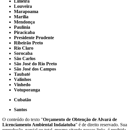
Limeira
Louveira
Marapoama
Marília
Mendonça
Paulínia
Piracicaba
Presidente Prudente
Ribeirão Preto
Rio Claro
Sorocaba
São Carlos
São José do Rio Preto
São José dos Campos
Taubaté
Valinhos
Vinhedo
Votuporanga
Cubatão
Santos
O conteúdo do texto "
Orçamento de Obtenção de Alvará de
Licenciamento Ambiental Indaiatuba
" é de direito reservado. Sua
reprodução, parcial ou total, mesmo citando nossos links, é proibida