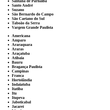
Santana de Parnaíba
Santo André
Suzano
São Bernardo do Campo
São Caetano do Sul
Taboão da Serra
Vargem Grande Paulista
Americana
Amparo
Araraquara
Araras
Araçatuba
Atibaia
Bauru
Bragança Paulista
Campinas
Franca
Hortolândia
Indaiatuba
Itatiba
Itu
Itupeva
Jaboticabal
Jacareí