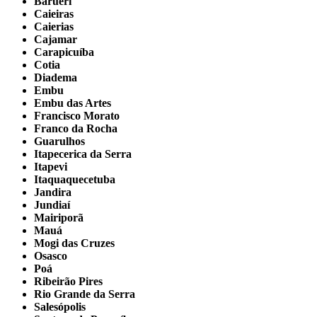
Barueri
Caieiras
Caierias
Cajamar
Carapicuíba
Cotia
Diadema
Embu
Embu das Artes
Francisco Morato
Franco da Rocha
Guarulhos
Itapecerica da Serra
Itapevi
Itaquaquecetuba
Jandira
Jundiaí
Mairiporã
Mauá
Mogi das Cruzes
Osasco
Poá
Ribeirão Pires
Rio Grande da Serra
Salesópolis