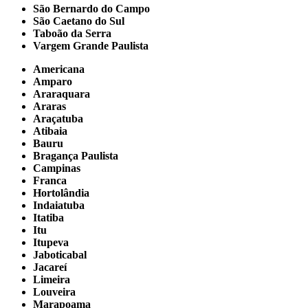
São Bernardo do Campo
São Caetano do Sul
Taboão da Serra
Vargem Grande Paulista
Americana
Amparo
Araraquara
Araras
Araçatuba
Atibaia
Bauru
Bragança Paulista
Campinas
Franca
Hortolândia
Indaiatuba
Itatiba
Itu
Itupeva
Jaboticabal
Jacareí
Limeira
Louveira
Marapoama