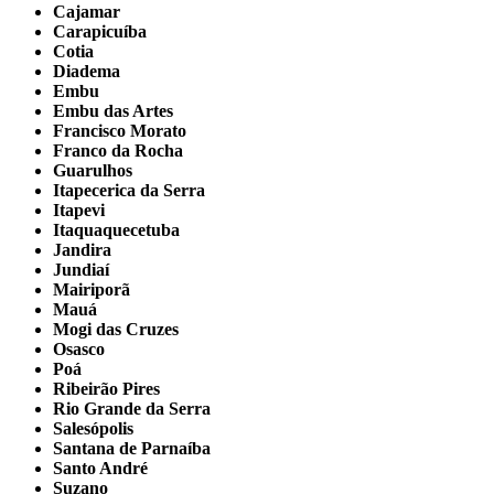
Cajamar
Carapicuíba
Cotia
Diadema
Embu
Embu das Artes
Francisco Morato
Franco da Rocha
Guarulhos
Itapecerica da Serra
Itapevi
Itaquaquecetuba
Jandira
Jundiaí
Mairiporã
Mauá
Mogi das Cruzes
Osasco
Poá
Ribeirão Pires
Rio Grande da Serra
Salesópolis
Santana de Parnaíba
Santo André
Suzano