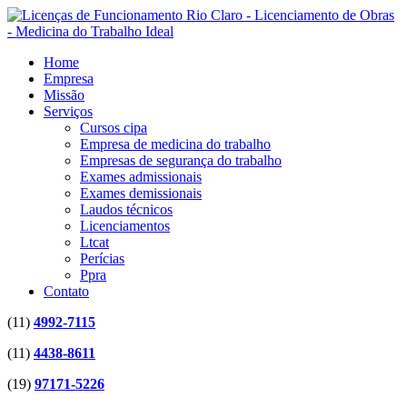
Home
Empresa
Missão
Serviços
Cursos cipa
Empresa de medicina do trabalho
Empresas de segurança do trabalho
Exames admissionais
Exames demissionais
Laudos técnicos
Licenciamentos
Ltcat
Perícias
Ppra
Contato
(11)
4992-7115
(11)
4438-8611
(19)
97171-5226