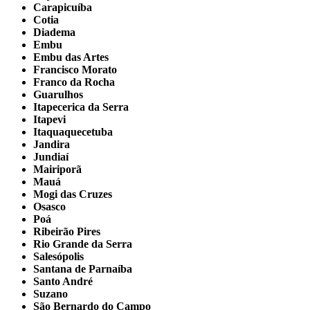
Carapicuíba
Cotia
Diadema
Embu
Embu das Artes
Francisco Morato
Franco da Rocha
Guarulhos
Itapecerica da Serra
Itapevi
Itaquaquecetuba
Jandira
Jundiaí
Mairiporã
Mauá
Mogi das Cruzes
Osasco
Poá
Ribeirão Pires
Rio Grande da Serra
Salesópolis
Santana de Parnaíba
Santo André
Suzano
São Bernardo do Campo