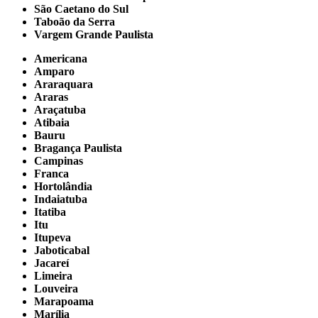
São Caetano do Sul
Taboão da Serra
Vargem Grande Paulista
Americana
Amparo
Araraquara
Araras
Araçatuba
Atibaia
Bauru
Bragança Paulista
Campinas
Franca
Hortolândia
Indaiatuba
Itatiba
Itu
Itupeva
Jaboticabal
Jacareí
Limeira
Louveira
Marapoama
Marília