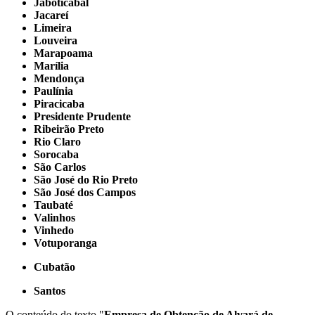
Jaboticabal
Jacareí
Limeira
Louveira
Marapoama
Marília
Mendonça
Paulínia
Piracicaba
Presidente Prudente
Ribeirão Preto
Rio Claro
Sorocaba
São Carlos
São José do Rio Preto
São José dos Campos
Taubaté
Valinhos
Vinhedo
Votuporanga
Cubatão
Santos
O conteúdo do texto "
Empresa de Obtenção de Alvará de