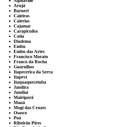
Alphaville
Arujá
Barueri
Caieiras
Caierias
Cajamar
Carapicuíba
Cotia
Diadema
Embu
Embu das Artes
Francisco Morato
Franco da Rocha
Guarulhos
Itapecerica da Serra
Itapevi
Itaquaquecetuba
Jandira
Jundiaí
Mairiporã
Mauá
Mogi das Cruzes
Osasco
Poá
Ribeirão Pires