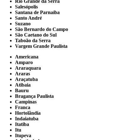
Rio Grande da Serra
Salesópolis
Santana de Parnaíba
Santo André
Suzano
São Bernardo do Campo
São Caetano do Sul
Taboão da Serra
Vargem Grande Paulista
Americana
Amparo
Araraquara
Araras
Araçatuba
Atibaia
Bauru
Bragança Paulista
Campinas
Franca
Hortolândia
Indaiatuba
Itatiba
Itu
Itupeva