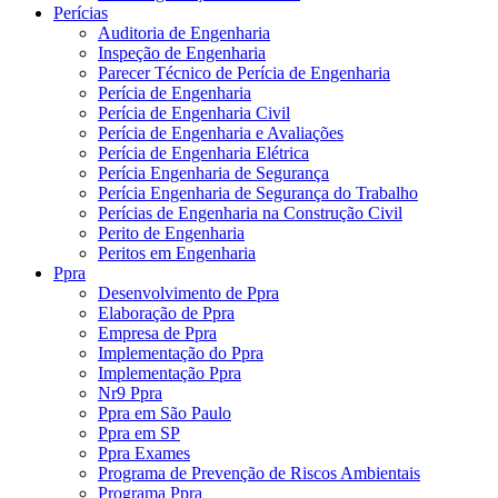
Perícias
Auditoria de Engenharia
Inspeção de Engenharia
Parecer Técnico de Perícia de Engenharia
Perícia de Engenharia
Perícia de Engenharia Civil
Perícia de Engenharia e Avaliações
Perícia de Engenharia Elétrica
Perícia Engenharia de Segurança
Perícia Engenharia de Segurança do Trabalho
Perícias de Engenharia na Construção Civil
Perito de Engenharia
Peritos em Engenharia
Ppra
Desenvolvimento de Ppra
Elaboração de Ppra
Empresa de Ppra
Implementação do Ppra
Implementação Ppra
Nr9 Ppra
Ppra em São Paulo
Ppra em SP
Ppra Exames
Programa de Prevenção de Riscos Ambientais
Programa Ppra