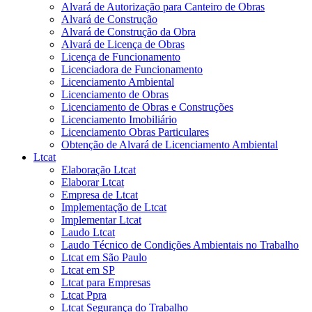
Alvará de Autorização para Canteiro de Obras
Alvará de Construção
Alvará de Construção da Obra
Alvará de Licença de Obras
Licença de Funcionamento
Licenciadora de Funcionamento
Licenciamento Ambiental
Licenciamento de Obras
Licenciamento de Obras e Construções
Licenciamento Imobiliário
Licenciamento Obras Particulares
Obtenção de Alvará de Licenciamento Ambiental
Ltcat
Elaboração Ltcat
Elaborar Ltcat
Empresa de Ltcat
Implementação de Ltcat
Implementar Ltcat
Laudo Ltcat
Laudo Técnico de Condições Ambientais no Trabalho
Ltcat em São Paulo
Ltcat em SP
Ltcat para Empresas
Ltcat Ppra
Ltcat Segurança do Trabalho