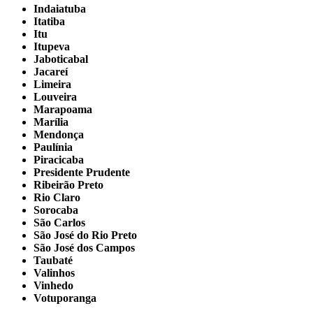
Indaiatuba
Itatiba
Itu
Itupeva
Jaboticabal
Jacareí
Limeira
Louveira
Marapoama
Marília
Mendonça
Paulínia
Piracicaba
Presidente Prudente
Ribeirão Preto
Rio Claro
Sorocaba
São Carlos
São José do Rio Preto
São José dos Campos
Taubaté
Valinhos
Vinhedo
Votuporanga