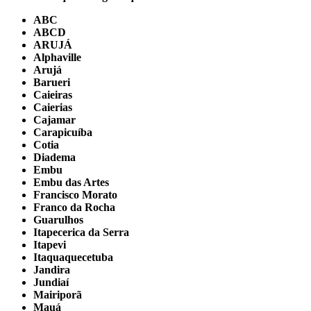
ABC
ABCD
ARUJÁ
Alphaville
Arujá
Barueri
Caieiras
Caierias
Cajamar
Carapicuíba
Cotia
Diadema
Embu
Embu das Artes
Francisco Morato
Franco da Rocha
Guarulhos
Itapecerica da Serra
Itapevi
Itaquaquecetuba
Jandira
Jundiaí
Mairiporã
Mauá