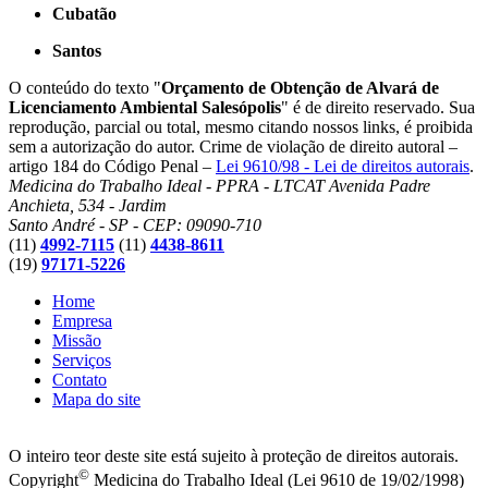
Cubatão
Santos
O conteúdo do texto "
Orçamento de Obtenção de Alvará de
Licenciamento Ambiental Salesópolis
" é de direito reservado. Sua
reprodução, parcial ou total, mesmo citando nossos links, é proibida
sem a autorização do autor. Crime de violação de direito autoral –
artigo 184 do Código Penal –
Lei 9610/98 - Lei de direitos autorais
.
Medicina do Trabalho Ideal - PPRA - LTCAT
Avenida Padre
Anchieta, 534 - Jardim
Santo André - SP - CEP: 09090-710
(11)
4992-7115
(11)
4438-8611
(19)
97171-5226
Home
Empresa
Missão
Serviços
Contato
Mapa do site
O inteiro teor deste site está sujeito à proteção de direitos autorais.
©
Copyright
Medicina do Trabalho Ideal (Lei 9610 de 19/02/1998)