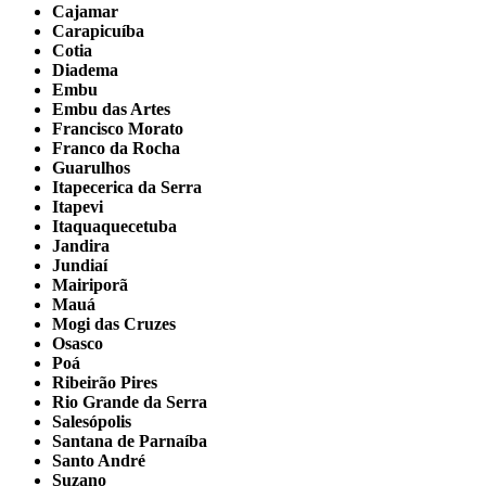
Cajamar
Carapicuíba
Cotia
Diadema
Embu
Embu das Artes
Francisco Morato
Franco da Rocha
Guarulhos
Itapecerica da Serra
Itapevi
Itaquaquecetuba
Jandira
Jundiaí
Mairiporã
Mauá
Mogi das Cruzes
Osasco
Poá
Ribeirão Pires
Rio Grande da Serra
Salesópolis
Santana de Parnaíba
Santo André
Suzano