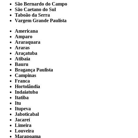
São Bernardo do Campo
São Caetano do Sul
Taboão da Serra
Vargem Grande Paulista
Americana
Amparo
Araraquara
Araras
Araçatuba
Atibaia
Bauru
Bragança Paulista
Campinas
Franca
Hortolândia
Indaiatuba
Itatiba
Itu
Itupeva
Jaboticabal
Jacareí
Limeira
Louveira
Marapoama