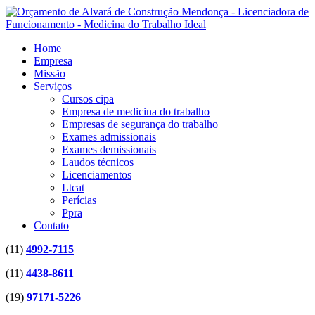
Home
Empresa
Missão
Serviços
Cursos cipa
Empresa de medicina do trabalho
Empresas de segurança do trabalho
Exames admissionais
Exames demissionais
Laudos técnicos
Licenciamentos
Ltcat
Perícias
Ppra
Contato
(11)
4992-7115
(11)
4438-8611
(19)
97171-5226