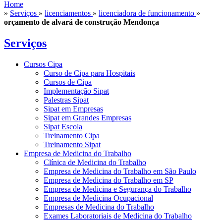
Home
»
Serviços
»
licenciamentos
»
licenciadora de funcionamento
»
orçamento de alvará de construção Mendonça
Serviços
Cursos Cipa
Curso de Cipa para Hospitais
Cursos de Cipa
Implementação Sipat
Palestras Sipat
Sipat em Empresas
Sipat em Grandes Empresas
Sipat Escola
Treinamento Cipa
Treinamento Sipat
Empresa de Medicina do Trabalho
Clínica de Medicina do Trabalho
Empresa de Medicina do Trabalho em São Paulo
Empresa de Medicina do Trabalho em SP
Empresa de Medicina e Segurança do Trabalho
Empresa de Medicina Ocupacional
Empresas de Medicina do Trabalho
Exames Laboratoriais de Medicina do Trabalho