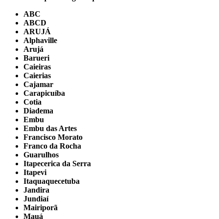
ABC
ABCD
ARUJÁ
Alphaville
Arujá
Barueri
Caieiras
Caierias
Cajamar
Carapicuíba
Cotia
Diadema
Embu
Embu das Artes
Francisco Morato
Franco da Rocha
Guarulhos
Itapecerica da Serra
Itapevi
Itaquaquecetuba
Jandira
Jundiaí
Mairiporã
Mauá