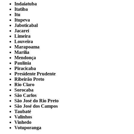
Indaiatuba
Itatiba
Itu
Itupeva
Jaboticabal
Jacareí
Limeira
Louveira
Marapoama
Marília
Mendonça
Paulínia
Piracicaba
Presidente Prudente
Ribeirão Preto
Rio Claro
Sorocaba
São Carlos
São José do Rio Preto
São José dos Campos
Taubaté
Valinhos
Vinhedo
Votuporanga