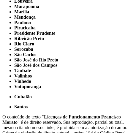
Louveira
Marapoama
Marília
Mendonça
Paulínia
Piracicaba
Presidente Prudente
Ribeirão Preto
Rio Claro
Sorocaba
São Carlos
São José do Rio Preto
São José dos Campos
Taubaté
Valinhos
Vinhedo
Votuporanga
Cubatão
Santos
O conteúdo do texto "
Licenças de Funcionamento Francisco
Morato
" é de direito reservado. Sua reprodução, parcial ou total,
mesmo citando nossos links, é proibida sem a autorização do autor.
Crime de violação de direito autoral – artigo 184 do Código Penal –