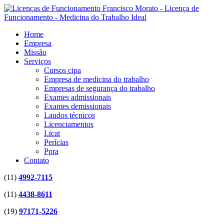
Home
Empresa
Missão
Serviços
Cursos cipa
Empresa de medicina do trabalho
Empresas de segurança do trabalho
Exames admissionais
Exames demissionais
Laudos técnicos
Licenciamentos
Ltcat
Perícias
Ppra
Contato
(11)
4992-7115
(11)
4438-8611
(19)
97171-5226