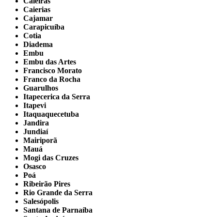
Caieiras
Caierias
Cajamar
Carapicuíba
Cotia
Diadema
Embu
Embu das Artes
Francisco Morato
Franco da Rocha
Guarulhos
Itapecerica da Serra
Itapevi
Itaquaquecetuba
Jandira
Jundiaí
Mairiporã
Mauá
Mogi das Cruzes
Osasco
Poá
Ribeirão Pires
Rio Grande da Serra
Salesópolis
Santana de Parnaíba