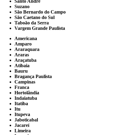
Santo André
Suzano
São Bernardo do Campo
São Caetano do Sul
Taboão da Serra
Vargem Grande Paulista
Americana
Amparo
Araraquara
Araras
Araçatuba
Atibaia
Bauru
Bragança Paulista
Campinas
Franca
Hortolândia
Indaiatuba
Itatiba
Itu
Itupeva
Jaboticabal
Jacareí
Limeira