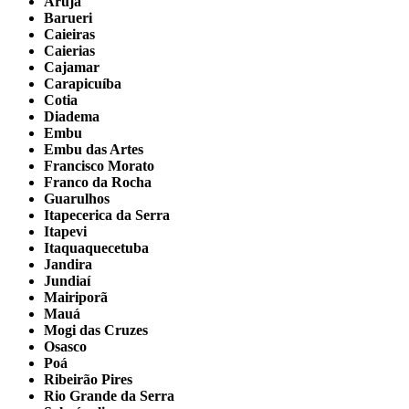
Arujá
Barueri
Caieiras
Caierias
Cajamar
Carapicuíba
Cotia
Diadema
Embu
Embu das Artes
Francisco Morato
Franco da Rocha
Guarulhos
Itapecerica da Serra
Itapevi
Itaquaquecetuba
Jandira
Jundiaí
Mairiporã
Mauá
Mogi das Cruzes
Osasco
Poá
Ribeirão Pires
Rio Grande da Serra