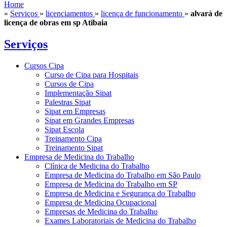
Home
»
Serviços
»
licenciamentos
»
licença de funcionamento
»
alvará de
licença de obras em sp Atibaia
Serviços
Cursos Cipa
Curso de Cipa para Hospitais
Cursos de Cipa
Implementação Sipat
Palestras Sipat
Sipat em Empresas
Sipat em Grandes Empresas
Sipat Escola
Treinamento Cipa
Treinamento Sipat
Empresa de Medicina do Trabalho
Clínica de Medicina do Trabalho
Empresa de Medicina do Trabalho em São Paulo
Empresa de Medicina do Trabalho em SP
Empresa de Medicina e Segurança do Trabalho
Empresa de Medicina Ocupacional
Empresas de Medicina do Trabalho
Exames Laboratoriais de Medicina do Trabalho