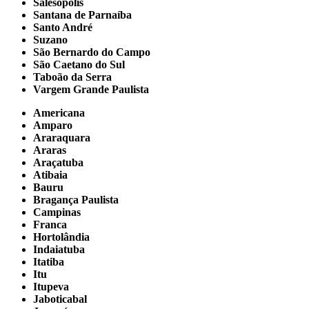
Salesópolis
Santana de Parnaíba
Santo André
Suzano
São Bernardo do Campo
São Caetano do Sul
Taboão da Serra
Vargem Grande Paulista
Americana
Amparo
Araraquara
Araras
Araçatuba
Atibaia
Bauru
Bragança Paulista
Campinas
Franca
Hortolândia
Indaiatuba
Itatiba
Itu
Itupeva
Jaboticabal