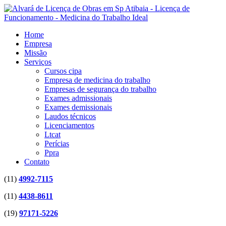
Home
Empresa
Missão
Serviços
Cursos cipa
Empresa de medicina do trabalho
Empresas de segurança do trabalho
Exames admissionais
Exames demissionais
Laudos técnicos
Licenciamentos
Ltcat
Perícias
Ppra
Contato
(11)
4992-7115
(11)
4438-8611
(19)
97171-5226