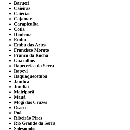
Barueri
Caieiras
Caierias
Cajamar
Carapicuíba
Cotia
Diadema
Embu
Embu das Artes
Francisco Morato
Franco da Rocha
Guarulhos
Itapecerica da Serra
Itapevi
Itaquaquecetuba
Jandira
Jundiaí
Mairiporã
Mauá
Mogi das Cruzes
Osasco
Poá
Ribeirão Pires
Rio Grande da Serra
Salesópolis