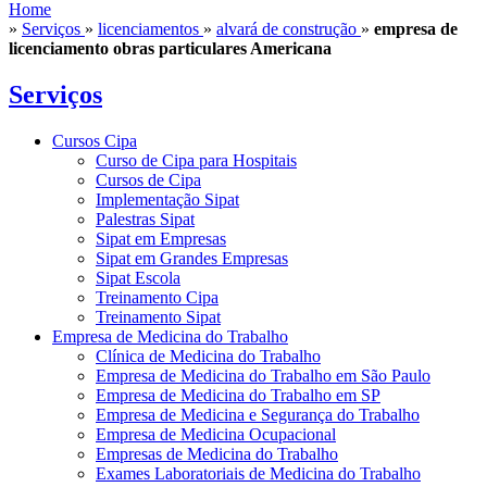
Home
»
Serviços
»
licenciamentos
»
alvará de construção
»
empresa de
licenciamento obras particulares Americana
Serviços
Cursos Cipa
Curso de Cipa para Hospitais
Cursos de Cipa
Implementação Sipat
Palestras Sipat
Sipat em Empresas
Sipat em Grandes Empresas
Sipat Escola
Treinamento Cipa
Treinamento Sipat
Empresa de Medicina do Trabalho
Clínica de Medicina do Trabalho
Empresa de Medicina do Trabalho em São Paulo
Empresa de Medicina do Trabalho em SP
Empresa de Medicina e Segurança do Trabalho
Empresa de Medicina Ocupacional
Empresas de Medicina do Trabalho
Exames Laboratoriais de Medicina do Trabalho