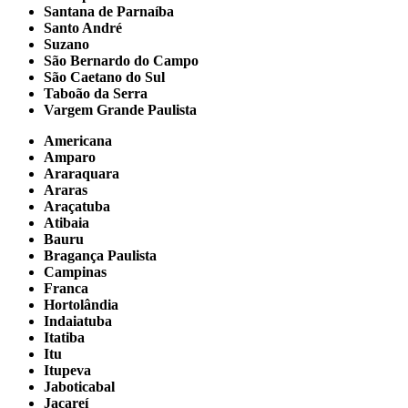
Santana de Parnaíba
Santo André
Suzano
São Bernardo do Campo
São Caetano do Sul
Taboão da Serra
Vargem Grande Paulista
Americana
Amparo
Araraquara
Araras
Araçatuba
Atibaia
Bauru
Bragança Paulista
Campinas
Franca
Hortolândia
Indaiatuba
Itatiba
Itu
Itupeva
Jaboticabal
Jacareí