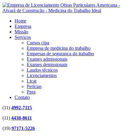
Home
Empresa
Missão
Serviços
Cursos cipa
Empresa de medicina do trabalho
Empresas de segurança do trabalho
Exames admissionais
Exames demissionais
Laudos técnicos
Licenciamentos
Ltcat
Perícias
Ppra
Contato
(11)
4992-7115
(11)
4438-8611
(19)
97171-5226