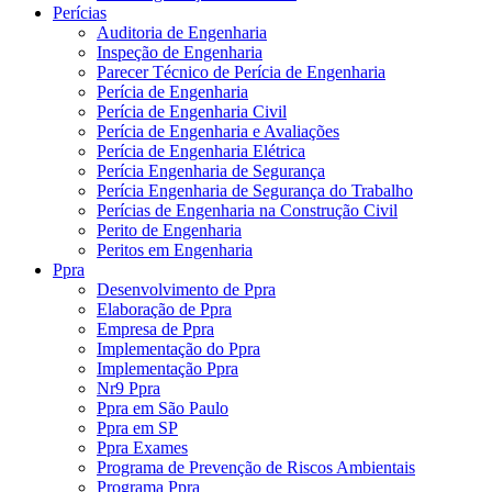
Perícias
Auditoria de Engenharia
Inspeção de Engenharia
Parecer Técnico de Perícia de Engenharia
Perícia de Engenharia
Perícia de Engenharia Civil
Perícia de Engenharia e Avaliações
Perícia de Engenharia Elétrica
Perícia Engenharia de Segurança
Perícia Engenharia de Segurança do Trabalho
Perícias de Engenharia na Construção Civil
Perito de Engenharia
Peritos em Engenharia
Ppra
Desenvolvimento de Ppra
Elaboração de Ppra
Empresa de Ppra
Implementação do Ppra
Implementação Ppra
Nr9 Ppra
Ppra em São Paulo
Ppra em SP
Ppra Exames
Programa de Prevenção de Riscos Ambientais
Programa Ppra