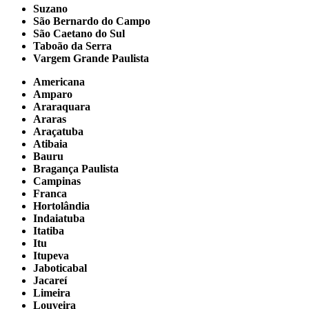
Suzano
São Bernardo do Campo
São Caetano do Sul
Taboão da Serra
Vargem Grande Paulista
Americana
Amparo
Araraquara
Araras
Araçatuba
Atibaia
Bauru
Bragança Paulista
Campinas
Franca
Hortolândia
Indaiatuba
Itatiba
Itu
Itupeva
Jaboticabal
Jacareí
Limeira
Louveira