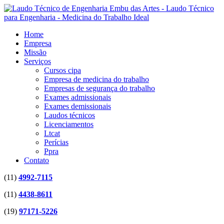
Home
Empresa
Missão
Serviços
Cursos cipa
Empresa de medicina do trabalho
Empresas de segurança do trabalho
Exames admissionais
Exames demissionais
Laudos técnicos
Licenciamentos
Ltcat
Perícias
Ppra
Contato
(11)
4992-7115
(11)
4438-8611
(19)
97171-5226