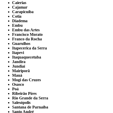
Caierias
Cajamar
Carapicuíba
Cotia
Diadema
Embu
Embu das Artes
Francisco Morato
Franco da Rocha
Guarulhos
Itapecerica da Serra
Itapevi
Itaquaquecetuba
Jandira
Jundiaí
Mairiporã
Mauá
Mogi das Cruzes
Osasco
Poá
Ribeirão Pires
Rio Grande da Serra
Salesópolis
Santana de Parnaíba
Santo André