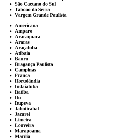
São Caetano do Sul
Taboão da Serra
Vargem Grande Paulista
Americana
Amparo
Araraquara
Araras
Araçatuba
Atibaia
Bauru
Bragança Paulista
Campinas
Franca
Hortolândia
Indaiatuba
Itatiba
Itu
Itupeva
Jaboticabal
Jacareí
Limeira
Louveira
Marapoama
Marília