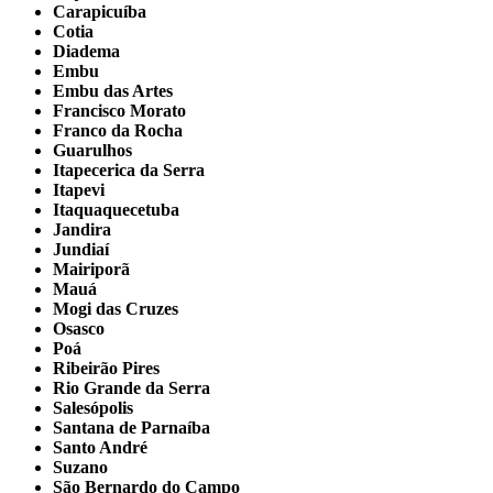
Carapicuíba
Cotia
Diadema
Embu
Embu das Artes
Francisco Morato
Franco da Rocha
Guarulhos
Itapecerica da Serra
Itapevi
Itaquaquecetuba
Jandira
Jundiaí
Mairiporã
Mauá
Mogi das Cruzes
Osasco
Poá
Ribeirão Pires
Rio Grande da Serra
Salesópolis
Santana de Parnaíba
Santo André
Suzano
São Bernardo do Campo