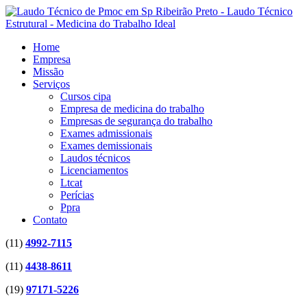
Home
Empresa
Missão
Serviços
Cursos cipa
Empresa de medicina do trabalho
Empresas de segurança do trabalho
Exames admissionais
Exames demissionais
Laudos técnicos
Licenciamentos
Ltcat
Perícias
Ppra
Contato
(11)
4992-7115
(11)
4438-8611
(19)
97171-5226