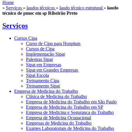
Home
»
Serviços
»
laudos técnicos
»
laudo técnico estrutural
»
laudo
técnico de pmoc em sp Ribeirão Preto
Serviços
Cursos Cipa
Curso de Cipa para Hospitais
Cursos de Cipa
Implementação Sipat
Palestras Sipat
Sipat em Empresas
Sipat em Grandes Empresas
Sipat Escola
Treinamento Cipa
Treinamento Sipat
Empresa de Medicina do Trabalho
Clínica de Medicina do Trabalho
Empresa de Medicina do Trabalho em São Paulo
Empresa de Medicina do Trabalho em SP
Empresa de Medicina e Segurança do Trabalho
Empresa de Medicina Ocupacional
Empresas de Medicina do Trabalho
Exames Laboratoriais de Medicina do Trabalho