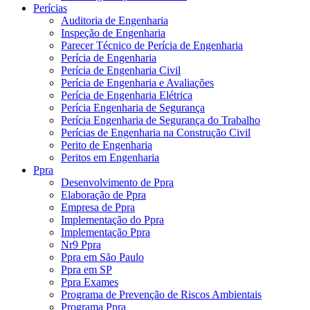
Perícias
Auditoria de Engenharia
Inspeção de Engenharia
Parecer Técnico de Perícia de Engenharia
Perícia de Engenharia
Perícia de Engenharia Civil
Perícia de Engenharia e Avaliações
Perícia de Engenharia Elétrica
Perícia Engenharia de Segurança
Perícia Engenharia de Segurança do Trabalho
Perícias de Engenharia na Construção Civil
Perito de Engenharia
Peritos em Engenharia
Ppra
Desenvolvimento de Ppra
Elaboração de Ppra
Empresa de Ppra
Implementação do Ppra
Implementação Ppra
Nr9 Ppra
Ppra em São Paulo
Ppra em SP
Ppra Exames
Programa de Prevenção de Riscos Ambientais
Programa Ppra