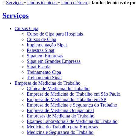
»
Serviços
»
laudos técnicos
»
laudo elétrico
»
laudos técnicos de p
Serviços
Cursos Cipa
Curso de Cipa para Hospitais
Cursos de Cipa
Implementação Sipat
Palestras Sipat
Sipat em Empresas
Sipat em Grandes Empresas
Sipat Escola
Treinamento Cipa
Treinamento Sipat
Empresa de Medicina do Trabalho
Clínica de Medicina do Trabalho
Empresa de Medicina do Trabalho em São Paulo
Empresa de Medicina do Trabalho em SP
Empresa de Medicina e Segurança do Trabalho
Empresa de Medicina Ocupacional
Empresas de Medicina do Trabalho
Exames Laboratoriais de Medicina do Trabalho
Medicina do Trabalho para Empresas
Medicina e Segurança do Trabalho