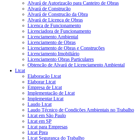
Alvará de Autorização para Canteiro de Obras
Alvará de Construção
Alvará de Construção da Obra
Alvará de Licença de Obras
Licença de Funcionamento
Licenciadora de Funcionamento
Licenciamento Ambiental
Licenciamento de Obras
Licenciamento de Obras e Construções
Licenciamento Imobiliário
Licenciamento Obras Particulares
Obtenção de Alvará de Licenciamento Ambiental
Ltcat
Elaboração Ltcat
Elaborar Ltcat
Empresa de Ltcat
Implementação de Ltcat
Implementar Ltcat
Laudo Ltcat
Laudo Técnico de Condições Ambientais no Trabalho
Ltcat em São Paulo
Ltcat em SP
Ltcat para Empresas
Ltcat Ppra
Ltcat Segurança do Trabalho